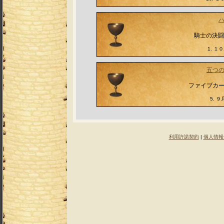
騎士の決闘
1. １０月
五つ
ファイブカ
5. ９月
利用許諾契約
|
個人情報