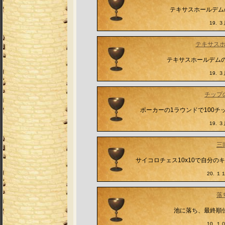
テキサスホールデム
19. ３
テキサス
テキサスホールデム
19. ３
チップ
ポーカーの1ラウンドで100
19. ３
三
サイコロチェス10x10で自分
20. １１
落
池に落ち、最終順位
10. １０