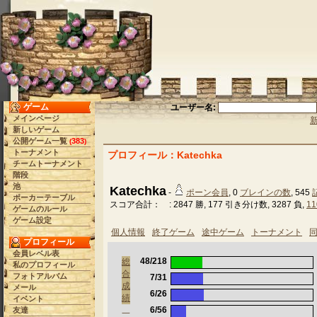
ゲーム
ユーザー名:
メインページ
新しいゲーム
公開ゲーム一覧
383
(
)
トーナメント
プロフィール：Katechka
チームトーナメント
階段
池
Katechka
-
ポーン会員
, 0
ブレインの数
, 545
ポーカーテーブル
スコア合計： : 2847 勝, 177 引き分け数, 3287 負,
11
ゲームのルール
ゲーム設定
個人情報
終了ゲーム
途中ゲーム
トーナメント
プロフィール
会員レベル表
48/218
総
私のプロフィール
合
フォトアルバム
7/31
成
メール
6/26
績
イベント
6/56
友達
一