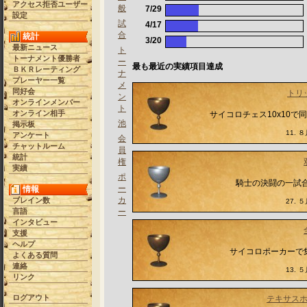
アクセス拒否ユーザー
般
7/29
設定
試
4/17
合
統計
3/20
最新ニュース
ト
トーナメント優勝者
ー
最も最近の実績項目達成
ＢＫＲレーティング
ナ
プレーヤー一覧
メ
同好会
トリ
ン
オンラインメンバー
ト
オンライン相手
サイコロチェス10x10
池
掲示板
11. ８
アンケート
会
チャットルーム
員
統計
権
実績
ポ
騎士の決闘の一試
ー
情報
カ
ブレイン数
27. ５
言語
ー
インタビュー
支援
ヘルプ
サイコロポーカーで
よくある質問
連絡
13. ５
リンク
ログアウト
テキサス