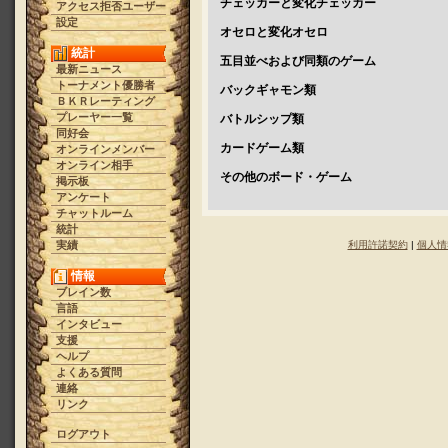
チェッカーと変化チェッカー
アクセス拒否ユーザー
設定
オセロと変化オセロ
統計
五目並べおよび同類のゲーム
最新ニュース
トーナメント優勝者
バックギャモン類
ＢＫＲレーティング
プレーヤー一覧
バトルシップ類
同好会
カードゲーム類
オンラインメンバー
オンライン相手
その他のボード・ゲーム
掲示板
アンケート
チャットルーム
統計
実績
利用許諾契約
|
個人情
情報
ブレイン数
言語
インタビュー
支援
ヘルプ
よくある質問
連絡
リンク
ログアウト