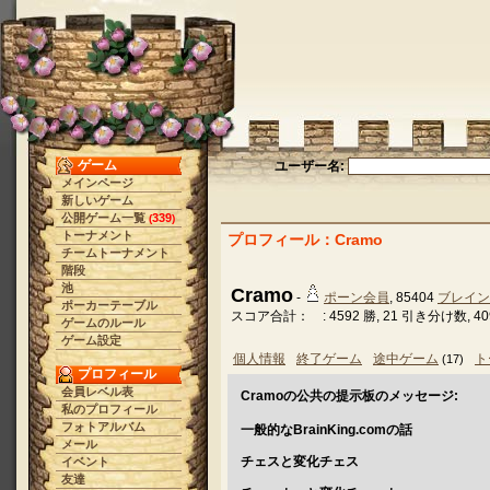
ゲーム
ユーザー名:
メインページ
新しいゲーム
公開ゲーム一覧
339
(
)
トーナメント
プロフィール：Cramo
チームトーナメント
階段
池
Cramo
-
ポーン会員
, 85404
ブレイン
ポーカーテーブル
スコア合計： : 4592 勝, 21 引き分け数, 40
ゲームのルール
ゲーム設定
個人情報
終了ゲーム
途中ゲーム
ト
(17)
プロフィール
会員レベル表
Cramoの公共の提示板のメッセージ:
私のプロフィール
フォトアルバム
一般的なBrainKing.comの話
メール
チェスと変化チェス
イベント
友達