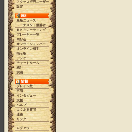
アクセス拒否ユーザー
設定
統計
最新ニュース
トーナメント優勝者
ＢＫＲレーティング
プレーヤー一覧
同好会
オンラインメンバー
オンライン相手
掲示板
アンケート
チャットルーム
統計
実績
情報
ブレイン数
言語
インタビュー
支援
ヘルプ
よくある質問
連絡
リンク
ログアウト