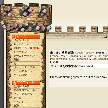
ゲーム
ユ
メインページ
新しいゲーム
公開ゲーム一覧
380
(
)
トーナメント
最も多い検索表現:
Czech Republic
(10155),
U
チームトーナメント
France
(7465),
Canada
(7453),
Italy
(7439),
onl
free download
(7181),
Microsoft
(7169),
scrabbl
階段
(7042)
池
ニュースを検索する
:
ポーカーテーブル
ゲームのルール
ゲーム設定
Press Monitoring system is out of order now 
プロフィール
会員レベル表
私のプロフィール
フォトアルバム
メール
イベント
友達