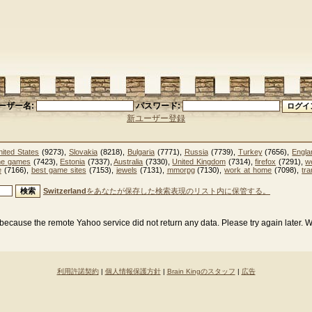
ーザー名:
パスワード:
新ユーザー登録
nited States
(9273),
Slovakia
(8218),
Bulgaria
(7771),
Russia
(7739),
Turkey
(7656),
Engla
ine games
(7423),
Estonia
(7337),
Australia
(7330),
United Kingdom
(7314),
firefox
(7291),
w
e
(7166),
best game sites
(7153),
jewels
(7131),
mmorpg
(7130),
work at home
(7098),
tra
Switzerland
をあなたが保存した検索表現のリスト内に保管する。
because the remote Yahoo service did not return any data. Please try again later. 
利用許諾契約
|
個人情報保護方針
|
Brain Kingのスタッフ
|
広告