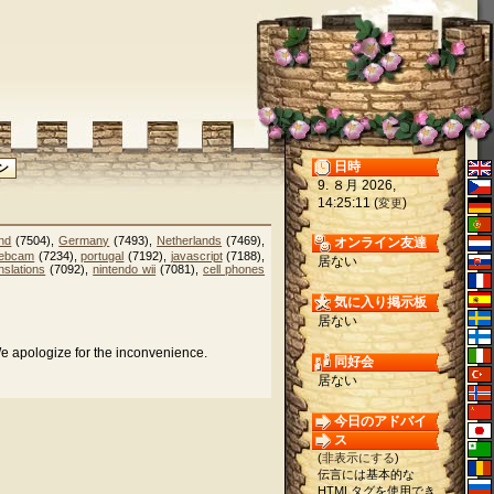
日時
9. ８月 2026,
14:25:11 (
)
変更
nd
(7504),
Germany
(7493),
Netherlands
(7469),
オンライン友達
ebcam
(7234),
portugal
(7192),
javascript
(7188),
居ない
nslations
(7092),
nintendo wii
(7081),
cell phones
気に入り掲示板
居ない
We apologize for the inconvenience.
同好会
居ない
今日のアドバイ
ス
(
非表示にする
)
伝言には基本的な
HTMLタグを使用でき