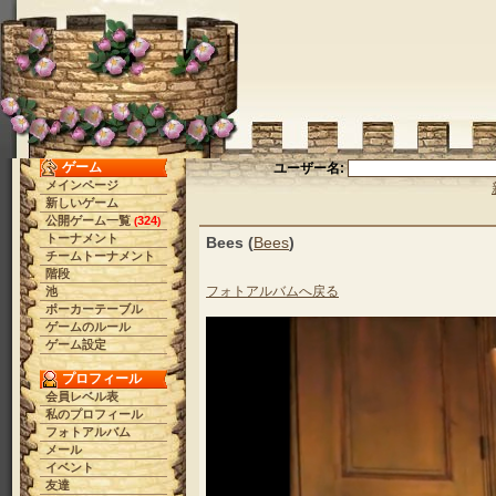
ゲーム
ユーザー名:
メインページ
新しいゲーム
公開ゲーム一覧
324
(
)
トーナメント
Bees (
Bees
)
チームトーナメント
階段
フォトアルバムへ戻る
池
ポーカーテーブル
ゲームのルール
ゲーム設定
プロフィール
会員レベル表
私のプロフィール
フォトアルバム
メール
イベント
友達