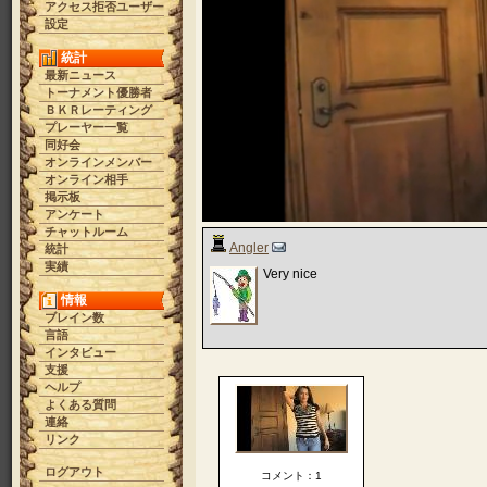
アクセス拒否ユーザー
設定
統計
最新ニュース
トーナメント優勝者
ＢＫＲレーティング
プレーヤー一覧
同好会
オンラインメンバー
オンライン相手
掲示板
アンケート
チャットルーム
Angler
統計
実績
Very nice
情報
ブレイン数
言語
インタビュー
支援
ヘルプ
よくある質問
連絡
リンク
ログアウト
コメント：1