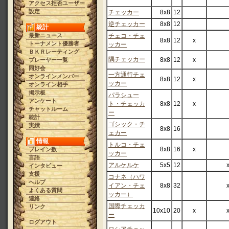
アクセス拒否ユーザー
設定
チェッカー
8x8
12
逆チェッカー
8x8
12
統計
最新ニュース
チェコ・チェ
8x8
12
x
トーナメント優勝者
ッカー
ＢＫＲレーティング
隅チェッカー
8x8
12
x
プレーヤー一覧
同好会
一方通行チェ
オンラインメンバー
8x8
12
x
ッカー
オンライン相手
掲示板
パラシュー
アンケート
ト・チェッカ
8x8
12
x
チャットルーム
ー
統計
ゴシック・チ
実績
8x8
16
ェカー
情報
トルコ・チェ
8x8
16
x
ブレイン数
ッカー
言語
アルケルケ
5x5
12
インタビュー
支援
コナネ（ハワ
ヘルプ
イアン・チェ
8x8
32
よくある質問
ッカー）
連絡
国際チェッカ
リンク
10x10
20
x
ー
ログアウト