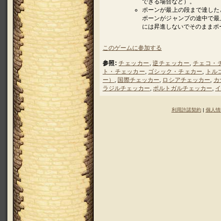
できる場合など）。
ポーンが最上の段まで達した
ポーンがジャンプの途中で最
には昇進しないでそのままポ
このゲームに参加する
参照:
チェッカー
,
逆チェッカー
,
チェコ・
ト・チェッカー
,
ゴシック・チェカー
,
トル
ー）
,
国際チェッカー
,
ロシアチェッカー
,
カ
ラジルチェッカー
,
ポルトガルチェッカー
,
イ
利用許諾契約
|
個人情