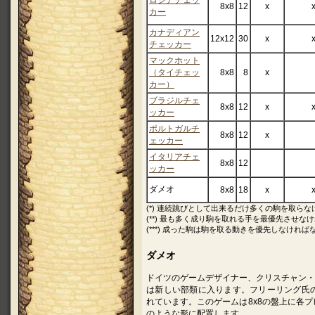
ロシアチェッ
8x8
12
x
カー
カナディアン
12x12
30
x
チェッカー
マックホット
（タイチェッ
8x8
8
x
カー）
ブラジルチェ
8x8
12
x
ッカー
ポルトガルチ
8x8
12
x
ェッカー
イタリアチェ
8x8
12
ッカー
ダメオ
8x8
18
x
(*) 連続跳びとして出来るだけ多くの駒を取ら
(**) 最も多く成り駒を取れる手を最優先させな
(***) 成った駒は駒を取る動きを優先しなけれ
ダメオ
ドイツのゲームデザイナー、クリスチャン・
は新しい部類に入ります。フリーリング氏
れています。このゲームは8x8の盤上に各
のような形に配置します。