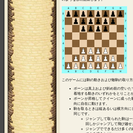
このゲームには駒の動きおよび敵駒の取り方
ポーンは真上および斜め前の空いた
着地する動きのいずれかをとりこと
ポーンが昇格してクイーンに成った
向に自在に動けます。
駒を取るときは縦あるいは横方向に
同じです。
ジャンプして取られた駒は一
回しかジャンプして飛び越せ
ジャンプでできるだけ多くの