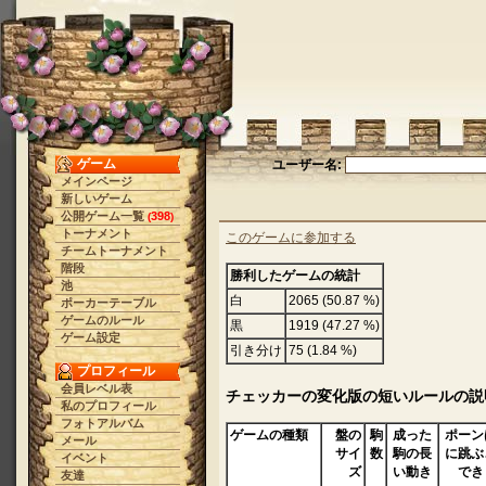
ゲーム
ユーザー名:
メインページ
新しいゲーム
公開ゲーム一覧
398
(
)
トーナメント
このゲームに参加する
チームトーナメント
階段
勝利したゲームの統計
池
白
2065 (50.87 %)
ポーカーテーブル
ゲームのルール
黒
1919 (47.27 %)
ゲーム設定
引き分け
75 (1.84 %)
プロフィール
会員レベル表
チェッカーの変化版の短いルールの説
私のプロフィール
フォトアルバム
ゲームの種類
盤の
駒
成った
ポーン
メール
サイ
数
駒の長
に跳ぶ
イベント
ズ
い動き
でき
友達