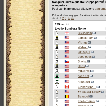
Non puoi unirti a questo Gruppo perchè no
o superiore.
Puoi cambiare questa situazione
aggiorn
Colore di sfondo grigio - l'iscritto è inattivo da p
<< < 1
2
3
>
>>
139 iscritti
Livello
Bandiera
Nome
BGBedlam
gambler104
Vikings
Watson
kd5svqJT
goodfoods
Slavka
Doris
MrDelete
coan.net
rod03801
Clandestine 1
♥♫βaβyĢіґŁŁє♫♥
Beaupol
TheAlchemist