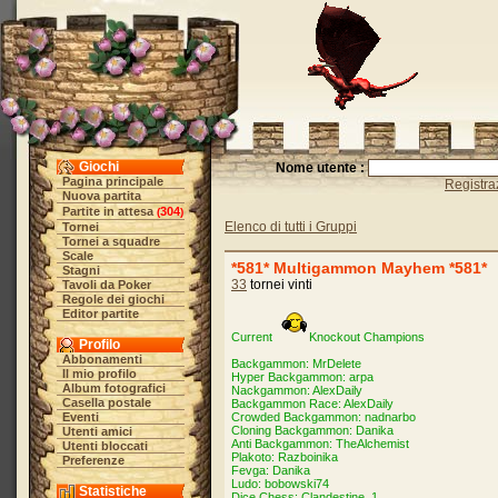
Giochi
Nome utente :
Pagina principale
Registra
Nuova partita
Partite in attesa
304
(
)
Elenco di tutti i Gruppi
Tornei
Tornei a squadre
Scale
*581* Multigammon Mayhem *581*
Stagni
33
tornei vinti
Tavoli da Poker
Regole dei giochi
Editor partite
Current
Knockout Champions
Profilo
Abbonamenti
Backgammon: MrDelete
Il mio profilo
Hyper Backgammon: arpa
Album fotografici
Nackgammon: AlexDaily
Casella postale
Backgammon Race: AlexDaily
Eventi
Crowded Backgammon: nadnarbo
Cloning Backgammon: Danika
Utenti amici
Anti Backgammon: TheAlchemist
Utenti bloccati
Plakoto: Razboinika
Preferenze
Fevga: Danika
Ludo: bobowski74
Statistiche
Dice Chess: Clandestine_1