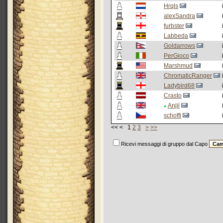
Hrqls
alexSandra
furbster
Labbeda
Goldarrows
PerGioco
Marshmud
ChromaticRanger
Ladybird68
Crasto
Anjil
schoffi
<< < 1
2
3
>
>>
Ricevi messaggi di gruppo dal Capo