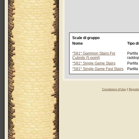
Scale di gruppo
Nome
Tipo d
*581* Gammon Stairs For
Partita
Cubists (5 point)
raddop
*581* Single Game Stairs
Partit
*581* Single Game Fast Stairs
Partit
Condizioni d'Uso
|
Regole 