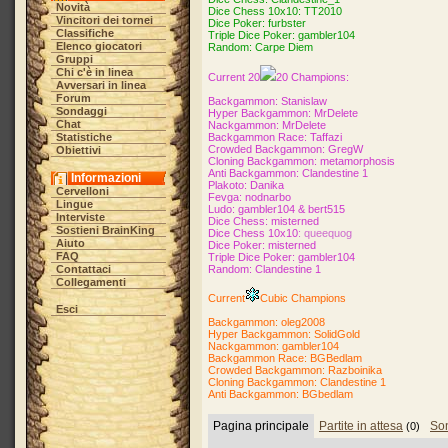
Novità
Dice Chess 10x10: TT2010
Vincitori dei tornei
Dice Poker: furbster
Classifiche
Triple Dice Poker: gambler104
Elenco giocatori
Random: Carpe Diem
Gruppi
Chi c'è in linea
Current 20
20 Champions:
Avversari in linea
Forum
Backgammon: Stanislaw
Sondaggi
Hyper Backgammon: MrDelete
Chat
Nackgammon: MrDelete
Statistiche
Backgammon Race
: Taffazi
Crowded Backgammon: GregW
Obiettivi
Cloning Backgammon: metamorphosis
Anti Backgammon: Clandestine 1
Informazioni
Plakoto: Danika
Cervelloni
Fevga: nodnarbo
Lingue
Ludo: gambler104 & bert515
Interviste
Dice Chess: misterned
Sostieni BrainKing
Dice Chess 10x10
: queequog
Aiuto
Dice Poker: misterned
FAQ
Triple Dice Poker: gambler104
Contattaci
Random: Clandestine 1
Collegamenti
Current
Cubic Champions
Esci
Backgammon: oleg2008
Hyper Backgammon: SolidGold
Nackgammon: gambler104
Backgammon Race: BGBedlam
Crowded Backgammon: Razboinika
Cloning Backgammon: Clandestine 1
Anti Backgammon: BGbedlam
Pagina principale
Partite in attesa
So
(0)