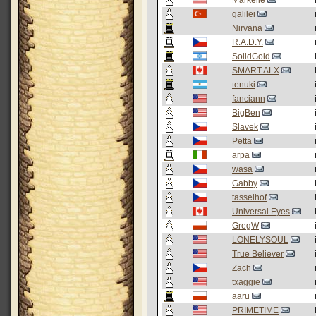
Markelle
galilei
Nirvana
R.A.D.Y.
SolidGold
SMART ALX
tenuki
fanciann
BigBen
Slavek
Petta
arpa
wasa
Gabby
tasselhof
Universal Eyes
GregW
LONELYSOUL
True Believer
Zach
txaggie
aaru
PRIMETIME