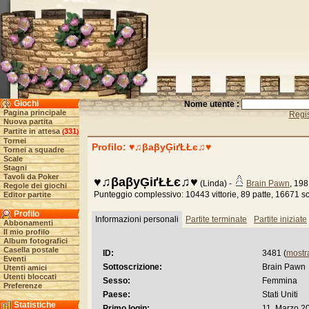
Giochi
Nome utente :
Pagina principale
Regis
Nuova partita
Partite in attesa
331
(
)
Tornei
Profilo: ♥♫βaβyĢіґŁŁє♫♥
Tornei a squadre
Scale
Stagni
Tavoli da Poker
♥♫βaβyĢіґŁŁє♫♥
(Linda) -
Brain Pawn
, 19
Regole dei giochi
Punteggio complessivo: 10443 vittorie, 89 patte, 16671 sc
Editor partite
Profilo
Informazioni personali
Partite terminate
Partite iniziate
Abbonamenti
Il mio profilo
Album fotografici
Casella postale
ID:
3481 (
mostr
Eventi
Sottoscrizione:
Brain Pawn
Utenti amici
Utenti bloccati
Sesso:
Femmina
Preferenze
Paese:
Stati Uniti
Statistiche
Primo login:
11. Marzo 2