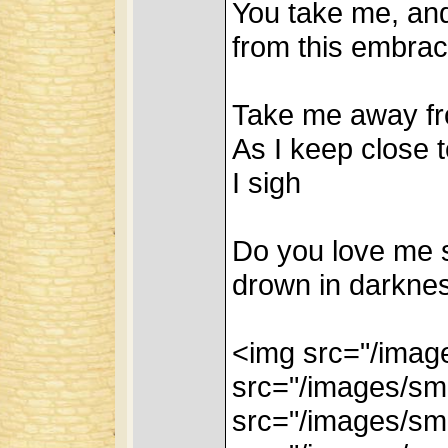
You take me, and
from this embra
Take me away fr
As I keep close 
I sigh
Do you love me s
drown in darkne
<img src="/imag
src="/images/smi
src="/images/smi