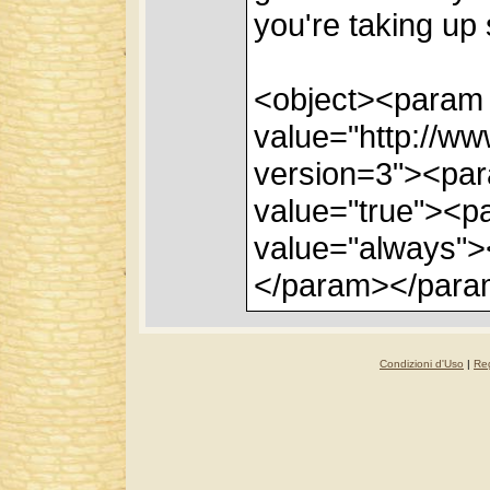
you're taking up 
<object><param
value="http://w
version=3"><par
value="true"><p
value="always"
</param></para
Condizioni d'Uso
|
Reg