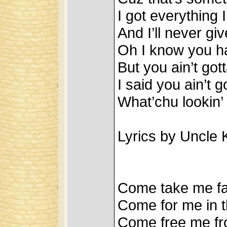
I got everything 
And I’ll never gi
Oh I know you ha
But you ain’t gott
I said you ain’t g
What’chu lookin’ a
Lyrics by Uncle 
Come take me f
Come for me in t
Come free me fr