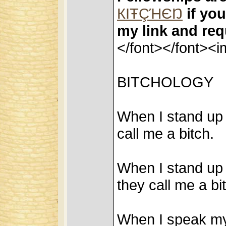
КIŦÇΉЄŊ
if you
my link and re
</font></font><i
BITCHOLOGY
When I stand up 
call me a bitch.
When I stand up f
they call me a bi
When I speak my