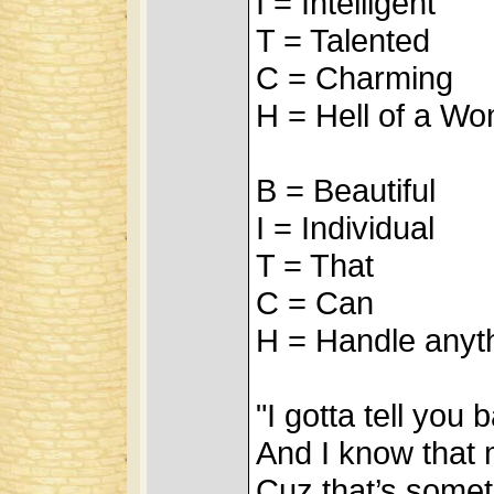
I = Intelligent
T = Talented
C = Charming
H = Hell of a W
B = Beautiful
I = Individual
T = That
C = Can
H = Handle anyth
"I gotta tell you
And I know that
Cuz that’s somet