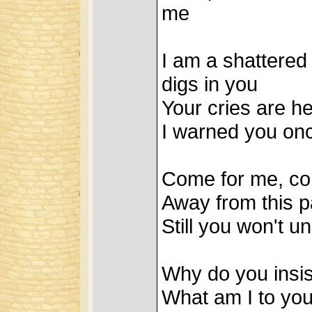
me
I am a shattered 
digs in you
Your cries are he
I warned you onc
Come for me, co
Away from this 
Still you won't 
Why do you insis
What am I to yo