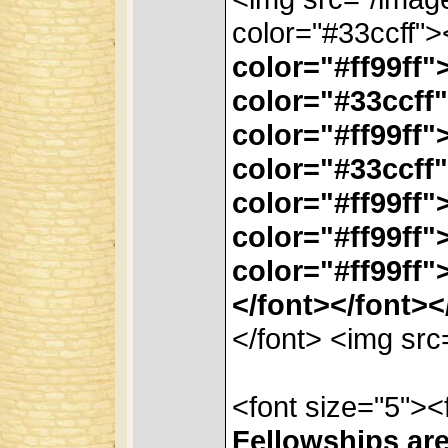
color="#33ccff">
color="#ff99ff"
color="#33ccff
color="#ff99ff"
color="#33ccff
color="#ff99ff"
color="#ff99ff"
color="#ff99ff"
</font></font><
</font> <img src
<font size="5"><
Fellowships ar