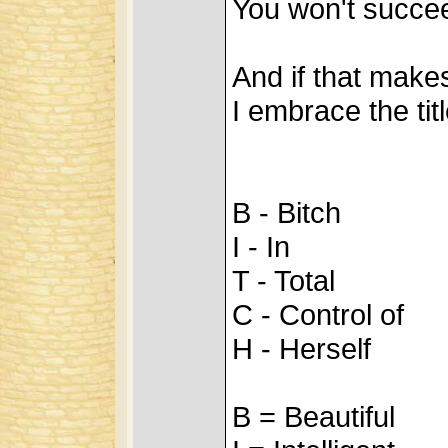
You won't succe
And if that makes
I embrace the tit
B - Bitch
I - In
T - Total
C - Control of
H - Herself
B = Beautiful