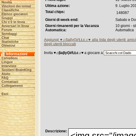
Novità
Ultima azione:
9. Luglio 20
Vincitori dei tornei
Classifiche
Total chips:
148087
Elenco giocatori
Gruppi
Giorni di week-end:
Sabato e D
Chi c'è in linea
Giorni rimanenti per la Vacanza
10 giorni - 
Avversari in linea
Forum
Automatica:
Automatica
Sondaggi
Chat
Aggiungi ♥♫βaβyĢіґŁŁє♫♥ alla lista degli utenti amici
Statistiche
degli utenti bloccati
Obiettivi
Invita
♥♫βaβyĢіґŁŁє♫♥
a giocare a
Informazioni
Cervelloni
Lingue
Interviste
Sostieni BrainKing
Aiuto
FAQ
Contattaci
Collegamenti
Esci
Descrizione:
<img src="/image