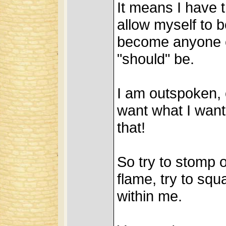
It means I have 
allow myself to 
become anyone el
"should" be.
I am outspoken, 
want what I want
that!
So try to stomp 
flame, try to sq
within me.