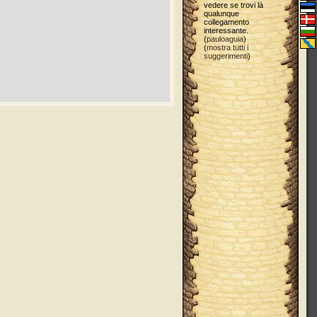
vedere se trovi là
qualunque
collegamento
interessante.
(
pauloaguia
)
(
mostra tutti i
suggerimenti
)