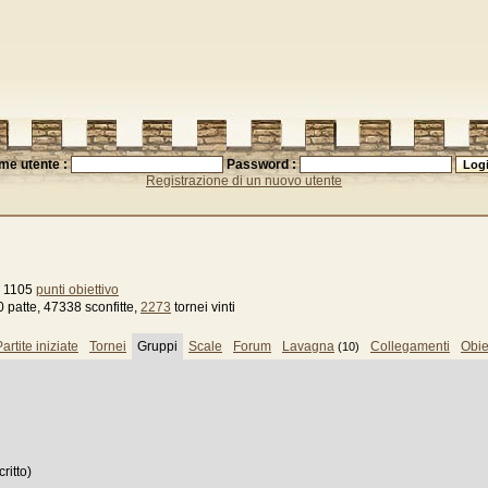
me utente :
Password :
Registrazione di un nuovo utente
, 1105
punti obiettivo
 patte, 47338 sconfitte,
2273
tornei vinti
artite iniziate
Tornei
Gruppi
Scale
Forum
Lavagna
Collegamenti
Obiet
(10)
critto)