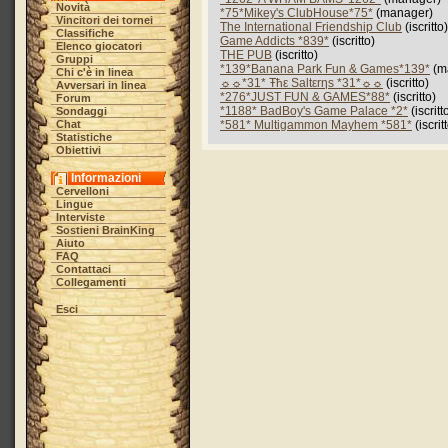
Novità
*75*Mikey's ClubHouse*75*
(manager)
Vincitori dei tornei
The International Friendship Club
(iscritto)
Classifiche
Game Addicts *839*
(iscritto)
Elenco giocatori
THE PUB
(iscritto)
Gruppi
*139*Banana Park Fun & Games*139*
(m
Chi c'è in linea
☼☼*31* Ŧħε Saltεrηs *31*☼☼
(iscritto)
Avversari in linea
*276*JUST FUN & GAMES*88*
(iscritto)
Forum
*1188* BadBoy's Game Palace *2*
(iscritt
Sondaggi
Chat
*581* Multigammon Mayhem *581*
(iscrit
Statistiche
Obiettivi
Informazioni
Cervelloni
Lingue
Interviste
Sostieni BrainKing
Aiuto
FAQ
Contattaci
Collegamenti
Esci