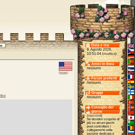
Data e ora
8. Agosto 2026,
10:51:04 (
)
modifica
Amici in linea
nessuno
(news)
Forum preferiti
nessuno
Gruppi
tivi
nessuno
Consiglio del
giorno
(
nascondi
)
Se desideri scoprire di
più su alcuni giochi
puoi controllare i
collegamenti nella
sezione dedicata e