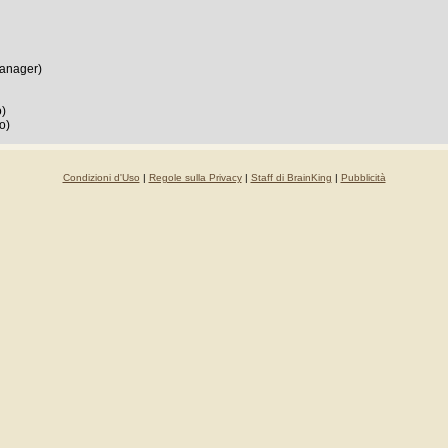
anager)
o)
to)
Condizioni d'Uso
|
Regole sulla Privacy
|
Staff di BrainKing
|
Pubblicità