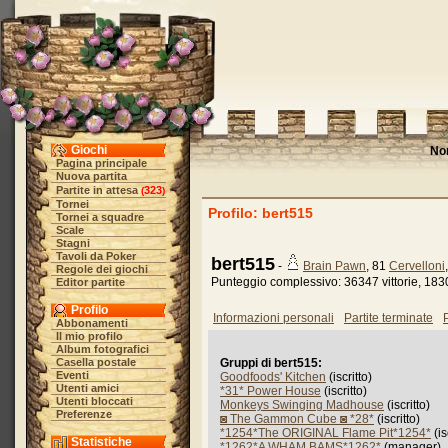
Giochi
No
Pagina principale
Nuova partita
Partite in attesa
323
(
)
Tornei
Profilo: bert515
Tornei a squadre
Scale
Stagni
Tavoli da Poker
bert515
-
Brain Pawn
, 81
Cervelloni
Regole dei giochi
Punteggio complessivo: 36347 vittorie, 1830
Editor partite
Profilo
Informazioni personali
Partite terminate
P
Abbonamenti
Il mio profilo
Album fotografici
Casella postale
Gruppi di bert515:
Eventi
Goodfoods' Kitchen
(iscritto)
Utenti amici
*31* Power House
(iscritto)
Utenti bloccati
Monkeys Swinging Madhouse
(iscritto)
Preferenze
◙ The Gammon Cube ◙ *28*
(iscritto)
*1254*The ORIGINAL Flame Pit*1254*
(is
Statistiche
*1262*A WHAM BAMS*1262*
(manager)