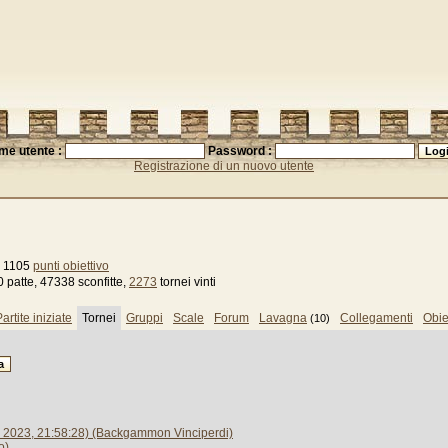
me utente :
Password :
Registrazione di un nuovo utente
, 1105
punti obiettivo
 patte, 47338 sconfitte,
2273
tornei vinti
artite iniziate
Tornei
Gruppi
Scale
Forum
Lavagna
Collegamenti
Obiet
(10)
2023, 21:58:28) (Backgammon Vinciperdi)
o)