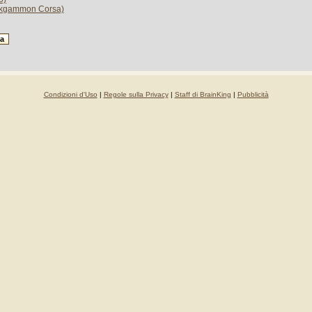
ackgammon Corsa)
Condizioni d'Uso
|
Regole sulla Privacy
|
Staff di BrainKing
|
Pubblicità