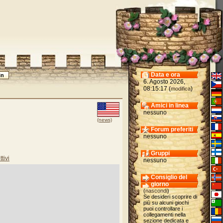
Data e ora
6. Agosto 2026,
08:15:17 (
)
modifica
Amici in linea
nessuno
(news)
Forum preferiti
nessuno
Gruppi
tivi
nessuno
Consiglio del
giorno
(
nascondi
)
Se desideri scoprire di
più su alcuni giochi
puoi controllare i
collegamenti nella
sezione dedicata e