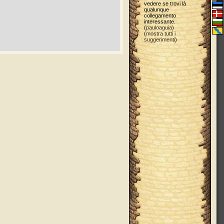
vedere se trovi là
qualunque
collegamento
interessante.
(
pauloaguia
)
(
mostra tutti i
suggerimenti
)