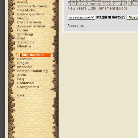
Novità
THE PUB (2. Agosto 2022, 21:14:16) (B
Vincitori dei tornei
New Year's Ludo Tornament (Ludo)
Classifiche
Elenco giocatori
stagni di bert515:
Gruppi
Chi c'è in linea
Nessuno.
Avversari in linea
Forum
Sondaggi
Chat
Statistiche
Obiettivi
Informazioni
Cervelloni
Lingue
Interviste
Sostieni BrainKing
Aiuto
FAQ
Contattaci
Collegamenti
Esci