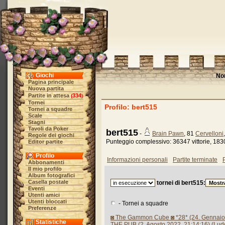
Giochi
No
Pagina principale
Nuova partita
Partite in attesa
334
(
)
Tornei
Profilo: bert515
Tornei a squadre
Scale
Stagni
Tavoli da Poker
bert515
-
Brain Pawn
, 81
Cervelloni
Regole dei giochi
Punteggio complessivo: 36347 vittorie, 1830
Editor partite
Profilo
Informazioni personali
Partite terminate
P
Abbonamenti
Il mio profilo
Album fotografici
Casella postale
tornei di bert515:
Eventi
Utenti amici
Utenti bloccati
- Tornei a squadre
Preferenze
◙ The Gammon Cube ◙ *28* (24. Gennaio 
Statistiche
THE PUB (2. Agosto 2022, 21:14:16) (Lud