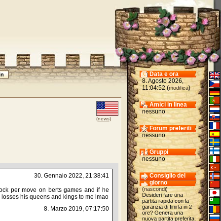
Data e ora
8. Agosto 2026,
11:04:52 (
)
modifica
Amici in linea
nessuno
(news)
Forum preferiti
nessuno
Gruppi
nessuno
30. Gennaio 2022, 21:38:41
Consiglio del
giorno
(
nascondi
)
lock per move on berts games and if he
Desideri fare una
 losses his queens and kings to me lmao
partita rapida con la
garanzia di finirla in 2
8. Marzo 2019, 07:17:50
ore? Genera una
nuova partita preferita,