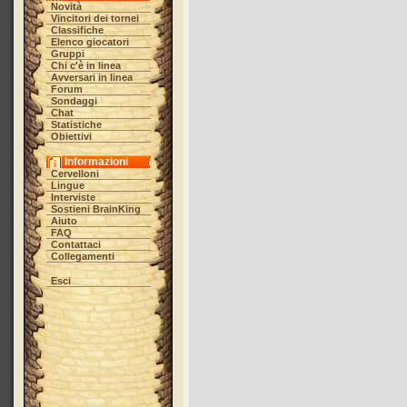
Novità
Vincitori dei tornei
Classifiche
Elenco giocatori
Gruppi
Chi c'è in linea
Avversari in linea
Forum
Sondaggi
Chat
Statistiche
Obiettivi
Informazioni
Cervelloni
Lingue
Interviste
Sostieni BrainKing
Aiuto
FAQ
Contattaci
Collegamenti
Esci