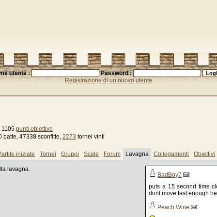
me utente :
Password :
Registrazione di un nuovo utente
, 1105
punti obiettivo
 patte, 47338 sconfitte,
2273
tornei vinti
artite iniziate
Tornei
Gruppi
Scale
Forum
Lavagna
Collegamenti
Obiettivi
ulla lavagna.
BadBoy7
puts a 15 second time c
dont move fast enough he
Peach Wine