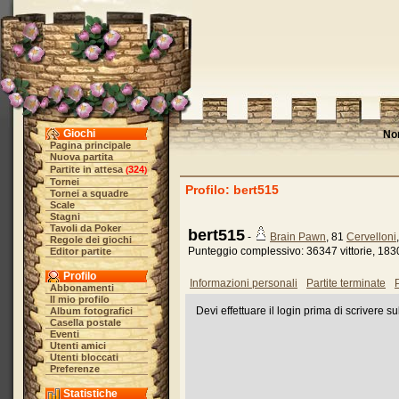
Giochi
No
Pagina principale
Nuova partita
Partite in attesa
324
(
)
Tornei
Profilo: bert515
Tornei a squadre
Scale
Stagni
Tavoli da Poker
bert515
-
Brain Pawn
, 81
Cervelloni
Regole dei giochi
Punteggio complessivo: 36347 vittorie, 1830
Editor partite
Profilo
Informazioni personali
Partite terminate
P
Abbonamenti
Il mio profilo
Devi effettuare il login prima di scrivere s
Album fotografici
Casella postale
Eventi
Utenti amici
Utenti bloccati
Preferenze
Statistiche