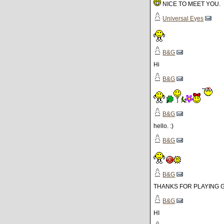
NICE TO MEET YOU.
Universal Eyes
B&G
Hi
B&G
B&G
hello. :)
B&G
B&G
THANKS FOR PLAYING G
B&G
HI