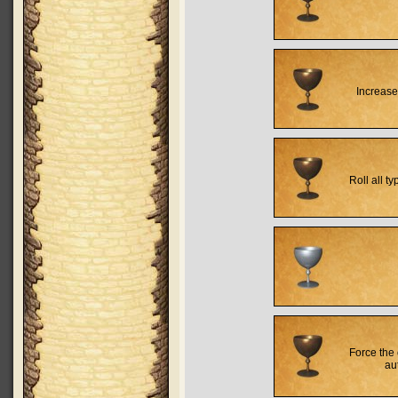
Increase
Roll all t
Force the 
au