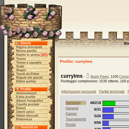
Giochi
No
Pagina principale
Nuova partita
Partite in attesa
337
(
)
Tornei
Profilo: currylms
Tornei a squadre
Scale
Stagni
Tavoli da Poker
currylms
-
Brain Pawn
, 1100
Cervel
Regole dei giochi
Punteggio complessivo: 1535 vittorie, 100 pa
Editor partite
Profilo
Informazioni personali
Partite terminate
P
Abbonamenti
Il mio profilo
Album fotografici
Summary
48/218
Casella postale
Eventi
General
6/31
Utenti amici
Games
Utenti bloccati
5/26
Tournaments
Preferenze
6/56
Ponds
Statistiche