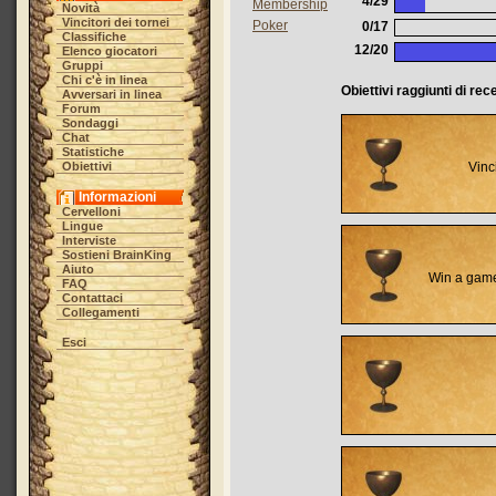
4/29
Membership
Novità
Vincitori dei tornei
Poker
0/17
Classifiche
12/20
Elenco giocatori
Gruppi
Chi c'è in linea
Obiettivi raggiunti di rec
Avversari in linea
Forum
Sondaggi
Chat
Statistiche
Obiettivi
Vinc
Informazioni
Cervelloni
Lingue
Interviste
Sostieni BrainKing
Aiuto
Win a game
FAQ
Contattaci
Collegamenti
Esci