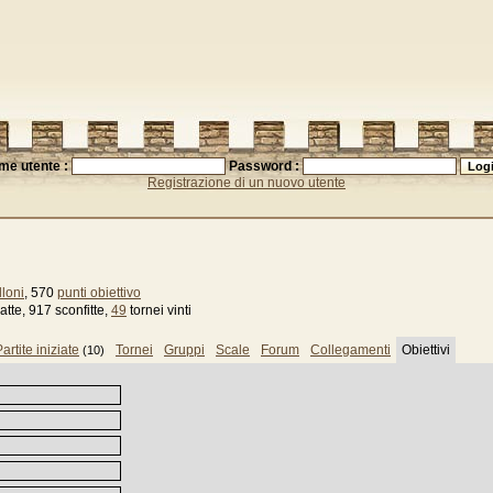
me utente :
Password :
Registrazione di un nuovo utente
loni
, 570
punti obiettivo
tte, 917 sconfitte,
49
tornei vinti
artite iniziate
Tornei
Gruppi
Scale
Forum
Collegamenti
Obiettivi
(10)