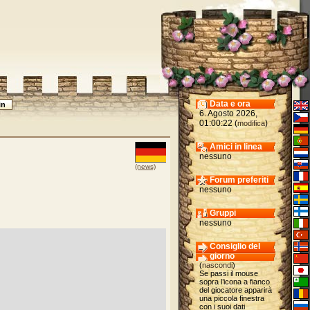
Data e ora
6. Agosto 2026,
01:00:22 (
)
modifica
Amici in linea
nessuno
(news)
Forum preferiti
nessuno
Gruppi
nessuno
Consiglio del
giorno
(
nascondi
)
Se passi il mouse
sopra l’icona a fianco
del giocatore apparirà
una piccola finestra
con i suoi dati