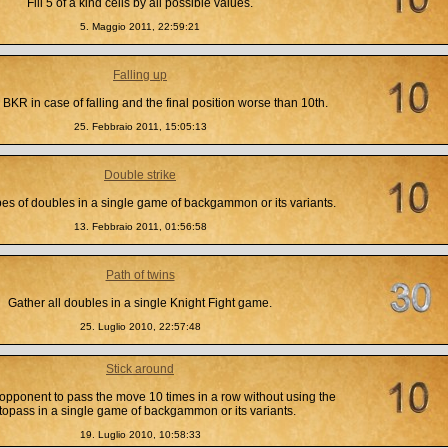
Fill 5 of a kind cells by all possible values.
5. Maggio 2011, 22:59:21
Falling up
 BKR in case of falling and the final position worse than 10th.
25. Febbraio 2011, 15:05:13
Double strike
ypes of doubles in a single game of backgammon or its variants.
13. Febbraio 2011, 01:56:58
Path of twins
Gather all doubles in a single Knight Fight game.
25. Luglio 2010, 22:57:48
Stick around
opponent to pass the move 10 times in a row without using the
topass in a single game of backgammon or its variants.
19. Luglio 2010, 10:58:33