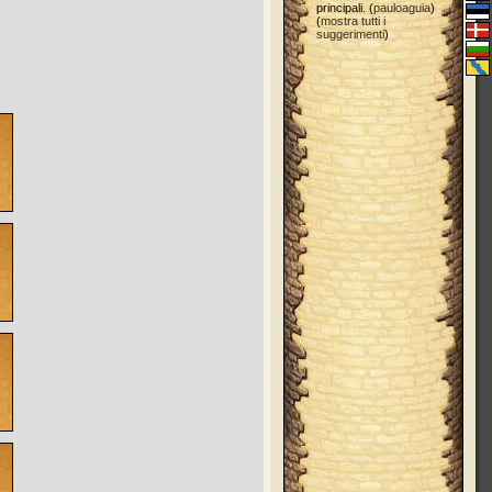
principali. (
pauloaguia
)
(
mostra tutti i
suggerimenti
)