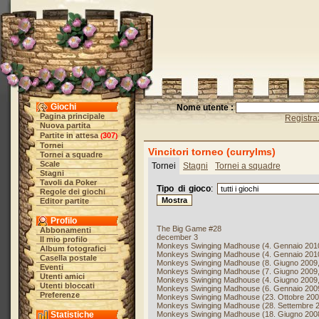
Giochi
Nome utente :
Pagina principale
Registra
Nuova partita
Partite in attesa
307
(
)
Tornei
Vincitori torneo (currylms)
Tornei a squadre
Scale
Tornei
Stagni
Tornei a squadre
Stagni
Tavoli da Poker
Tipo di gioco
:
Regole dei giochi
Editor partite
Profilo
The Big Game #28
Abbonamenti
december 3
Il mio profilo
Monkeys Swinging Madhouse (4. Gennaio 2010
Album fotografici
Monkeys Swinging Madhouse (4. Gennaio 2010
Casella postale
Monkeys Swinging Madhouse (8. Giugno 2009,
Eventi
Monkeys Swinging Madhouse (7. Giugno 2009,
Utenti amici
Monkeys Swinging Madhouse (4. Giugno 2009,
Utenti bloccati
Monkeys Swinging Madhouse (6. Gennaio 2009
Preferenze
Monkeys Swinging Madhouse (23. Ottobre 2008
Monkeys Swinging Madhouse (28. Settembre 2
Statistiche
Monkeys Swinging Madhouse (18. Giugno 2008