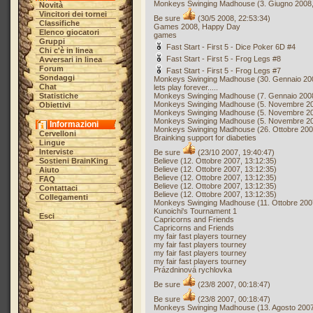
Monkeys Swinging Madhouse (3. Giugno 2008,
Novità
Vincitori dei tornei
Be sure
(30/5 2008, 22:53:34)
Classifiche
Games 2008, Happy Day
Elenco giocatori
games
Gruppi
Fast Start - First 5 - Dice Poker 6D #4
Chi c'è in linea
Fast Start - First 5 - Frog Legs #8
Avversari in linea
Forum
Fast Start - First 5 - Frog Legs #7
Sondaggi
Monkeys Swinging Madhouse (30. Gennaio 200
Chat
lets play forever.....
Statistiche
Monkeys Swinging Madhouse (7. Gennaio 2008
Monkeys Swinging Madhouse (5. Novembre 20
Obiettivi
Monkeys Swinging Madhouse (5. Novembre 20
Monkeys Swinging Madhouse (5. Novembre 20
Informazioni
Monkeys Swinging Madhouse (26. Ottobre 200
Cervelloni
Brainking support for diabeties
Lingue
Interviste
Be sure
(23/10 2007, 19:40:47)
Sostieni BrainKing
Believe (12. Ottobre 2007, 13:12:35)
Believe (12. Ottobre 2007, 13:12:35)
Aiuto
Believe (12. Ottobre 2007, 13:12:35)
FAQ
Believe (12. Ottobre 2007, 13:12:35)
Contattaci
Believe (12. Ottobre 2007, 13:12:35)
Collegamenti
Monkeys Swinging Madhouse (11. Ottobre 200
Kunoichi's Tournament 1
Esci
Capricorns and Friends
Capricorns and Friends
my fair fast players tourney
my fair fast players tourney
my fair fast players tourney
my fair fast players tourney
Prázdninová rychlovka
Be sure
(23/8 2007, 00:18:47)
Be sure
(23/8 2007, 00:18:47)
Monkeys Swinging Madhouse (13. Agosto 2007,