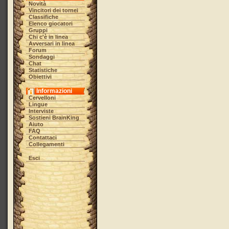
Novità
Vincitori dei tornei
Classifiche
Elenco giocatori
Gruppi
Chi c'è in linea
Avversari in linea
Forum
Sondaggi
Chat
Statistiche
Obiettivi
Informazioni
Cervelloni
Lingue
Interviste
Sostieni BrainKing
Aiuto
FAQ
Contattaci
Collegamenti
Esci