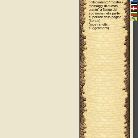
collegamento “mostra i
messaggi di questo
utente” a fianco del
suo nome nella parte
superiore della pagina.
(
konec
)
(
mostra tutti i
suggerimenti
)