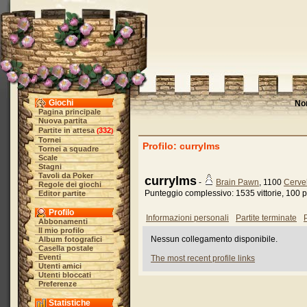
Giochi
No
Pagina principale
Nuova partita
Partite in attesa
332
(
)
Tornei
Profilo: currylms
Tornei a squadre
Scale
Stagni
Tavoli da Poker
currylms
-
Brain Pawn
, 1100
Cervel
Regole dei giochi
Punteggio complessivo: 1535 vittorie, 100 pa
Editor partite
Profilo
Informazioni personali
Partite terminate
P
Abbonamenti
Il mio profilo
Nessun collegamento disponibile.
Album fotografici
Casella postale
Eventi
The most recent profile links
Utenti amici
Utenti bloccati
Preferenze
Statistiche