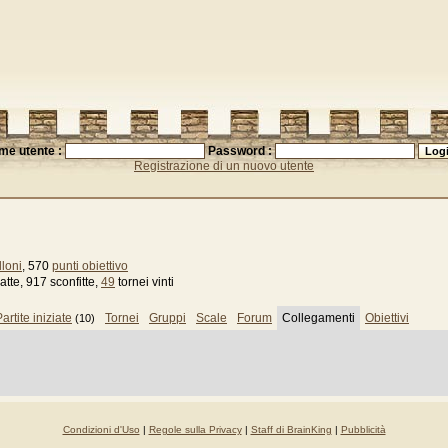
me utente :
Password :
Registrazione di un nuovo utente
loni
, 570
punti obiettivo
tte, 917 sconfitte,
49
tornei vinti
artite iniziate
Tornei
Gruppi
Scale
Forum
Collegamenti
Obiettivi
(10)
Condizioni d'Uso
|
Regole sulla Privacy
|
Staff di BrainKing
|
Pubblicità