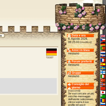
Data e ora
6. Agosto 2026,
06:25:03 (
)
modifica
Amici in linea
nessuno
(news)
Forum preferiti
nessuno
Gruppi
nessuno
Consiglio del
giorno
(
nascondi
)
Se vuoi cercare un più
vecchio messaggio
dell'utente selezionato,
clicca sopra il suo
profilo ed usa il