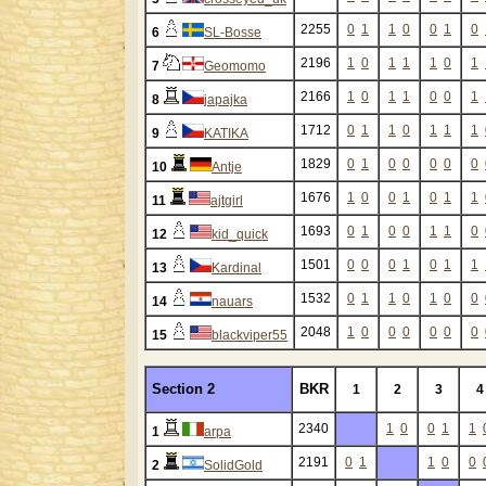
2255
0
1
1
0
0
1
0
6
SL-Bosse
2196
1
0
1
1
1
0
1
7
Geomomo
2166
1
0
1
1
0
0
1
8
japajka
1712
0
1
1
0
1
1
1
9
KATIKA
1829
0
1
0
0
0
0
0
10
Antje
1676
1
0
0
1
0
1
1
11
ajtgirl
1693
0
1
0
0
1
1
0
12
kid_quick
1501
0
0
0
1
0
1
1
13
Kardinal
1532
0
1
1
0
1
0
0
14
nauars
2048
1
0
0
0
0
0
0
15
blackviper55
Section 2
BKR
1
2
3
4
2340
1
0
0
1
1
1
arpa
2191
0
1
1
0
0
2
SolidGold