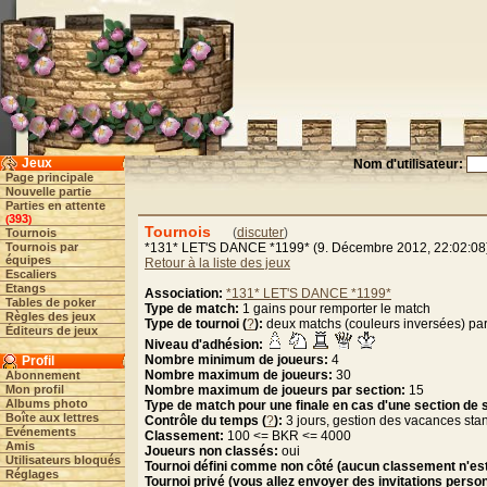
Jeux
Nom d'utilisateur:
Page principale
Nouvelle partie
Parties en attente
393
(
)
Tournois
(
discuter
)
Tournois
Tournois par
*131* LET'S DANCE *1199* (9. Décembre 2012, 22:02:08
équipes
Retour à la liste des jeux
Escaliers
Etangs
Association:
*131* LET'S DANCE *1199*
Tables de poker
Type de match:
1 gains pour remporter le match
Règles des jeux
Type de tournoi (
?
):
deux matchs (couleurs inversées) par
Éditeurs de jeux
Niveau d'adhésion:
Nombre minimum de joueurs:
4
Profil
Nombre maximum de joueurs:
30
Abonnement
Mon profil
Nombre maximum de joueurs par section:
15
Albums photo
Type de match pour une finale en cas d'une section de
Boîte aux lettres
Contrôle du temps (
?
):
3 jours, gestion des vacances sta
Evénements
Classement:
100 <= BKR <= 4000
Amis
Joueurs non classés:
oui
Utilisateurs bloqués
Tournoi défini comme non côté (aucun classement n'est 
Réglages
Tournoi privé (vous allez envoyer des invitations person