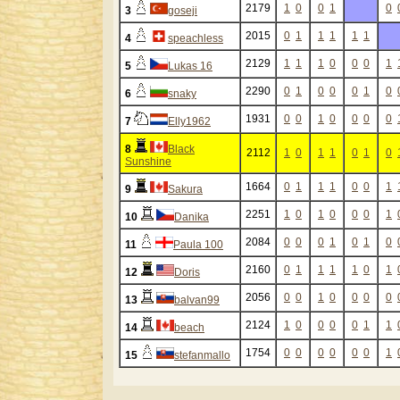
2179
1
0
0
1
0
3
goseji
2015
0
1
1
1
1
1
4
speachless
2129
1
1
1
0
0
0
1
5
Lukas 16
2290
0
1
0
0
0
1
0
6
snaky
1931
0
0
1
0
0
0
0
7
Elly1962
8
Black
2112
1
0
1
1
0
1
0
Sunshine
1664
0
1
1
1
0
0
1
9
Sakura
2251
1
0
1
0
0
0
1
10
Danika
2084
0
0
0
1
0
1
0
11
Paula 100
2160
0
1
1
1
1
0
1
12
Doris
2056
0
0
1
0
0
0
0
13
balvan99
2124
1
0
0
0
0
1
1
14
beach
1754
0
0
0
0
0
0
1
15
stefanmallo