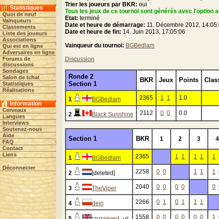
Trier les joueurs par BKR:
oui
Statistiques
Tous les jeux de ce tournoi sont générés avec l'option a
Quoi de neuf
Etat:
terminé
Vainqueurs
Date et heure de démarrage:
11. Décembre 2012, 14:05
Classements
Date et heure de fin:
14. Juin 2013, 17:05:06
Liste des joueurs
Associations
Vainqueur du tournoi:
BGBedlam
Qui est en ligne
Adversaires en ligne
Forums de
Discussion
discussions
Sondages
Ronde 2
Salon de tchat
BKR
Jeux
Points
Clas
Section 1
Statistiques
Réalisations
2365
1
1
1.0
1
BGBedlam
Information
Cerveaux
2112
0
0
0.0
2
Black Sunshine
Langues
Interviews
Soutenez-nous
Aide
Section 1
BKR
1
2
3
4
FAQ
Contact
Liens
2365
1
1
1
1
1
1
BGBedlam
Déconnecter
2258
0
0
1
1
1
2
[deleted]
2040
0
0
0
0
0
3
TheViper
2266
0
1
0
1
1
1
4
dein
1558
0
0
0
0
0
0
1
5
crosseyed_uk