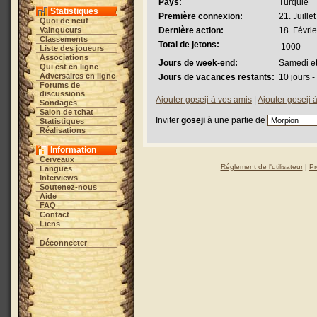
Pays:
Turquie
Statistiques
Première connexion:
21. Juille
Quoi de neuf
Vainqueurs
Dernière action:
18. Févri
Classements
Total de jetons:
1000
Liste des joueurs
Associations
Jours de week-end:
Samedi e
Qui est en ligne
Adversaires en ligne
Jours de vacances restants:
10 jours -
Forums de
discussions
Ajouter goseji à vos amis
|
Ajouter goseji à
Sondages
Salon de tchat
Inviter
goseji
à une partie de
Statistiques
Réalisations
Information
Cerveaux
Réglement de l'utilisateur
|
Pr
Langues
Interviews
Soutenez-nous
Aide
FAQ
Contact
Liens
Déconnecter