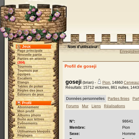
Jeux
Nom d'utilisateur:
Page principale
Enregistre
Nouvelle partie
Parties en attente
304
(
)
Profil de goseji
Tournois
Tournois par
équipes
Escaliers
goseji
Etangs
(brian) -
Pion
, 14860
Cerveau
Tables de poker
Résultats: 15712 victoires, 861 nulles, 1443
Règles des jeux
Éditeurs de jeux
Données personnelles
Parties finies
Par
Profil
Forums
Mur
Liens
Réalisations
Abonnement
Mon profil
Albums photo
Boîte aux lettres
N°:
98641
Evénements
Amis
Membre:
Pion
Utilisateurs bloqués
Sexe:
Homme
Réglages