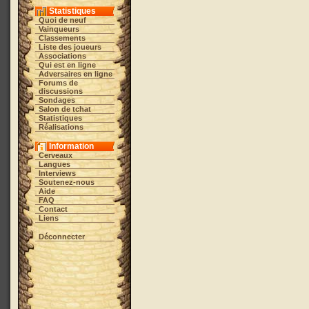
Statistiques
Quoi de neuf
Vainqueurs
Classements
Liste des joueurs
Associations
Qui est en ligne
Adversaires en ligne
Forums de
discussions
Sondages
Salon de tchat
Statistiques
Réalisations
Information
Cerveaux
Langues
Interviews
Soutenez-nous
Aide
FAQ
Contact
Liens
Déconnecter