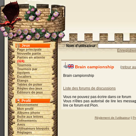
Jeux
Nom d'utilisateur:
Page principale
Enregistre
Nouvelle partie
Parties en attente
324
(
)
Tournois
Brain campionship
(
retour au
Tournois par
équipes
Brain campionship
Escaliers
Etangs
Tables de poker
Liste des forums de discussions
Règles des jeux
Éditeurs de jeux
Vous ne pouvez pas écrire dans ce forum
Profil
Vous n'êtes pas autorisé de lire les messa
Abonnement
lire ce forum est Pion.
Mon profil
Albums photo
Boîte aux lettres
Réglement de l'utilisateur
|
Pr
Evénements
Amis
Utilisateurs bloqués
Réglages