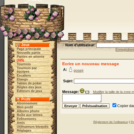
Jeux
Nom d'utilisateur:
Page principale
Enregistre
Nouvelle partie
Parties en attente
325
(
)
Ecrire un nouveau message
Tournois
Tournois par
A:
goseji
équipes
Escaliers
Etangs
Sujet:
Tables de poker
Règles des jeux
Éditeurs de jeux
Message:
(
?
)
Modifier la taille de la zone
Profil
Abonnement
Copier dan
Mon profil
Albums photo
Boîte aux lettres
Evénements
Réglement de l'utilisateur
|
Pr
Amis
Utilisateurs bloqués
Réglages