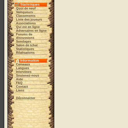
Statistiques
Quoi de neuf
Vainqueurs
Classements
Liste des joueurs
Associations
Qui est en ligne
Adversaires en ligne
Forums de
discussions
Sondages
Salon de tchat
Statistiques
Réalisations
Information
Cerveaux
Langues
Interviews
Soutenez-nous
Aide
FAQ
Contact
Liens
Déconnecter