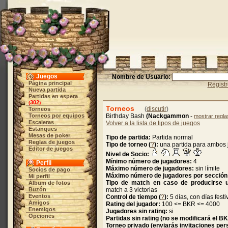
Juegos
Nombre de Usuario:
Página principal
Regist
Nueva partida
Partidas en espera
302
(
)
Torneos
(
discutir
)
Torneos
Torneos por equipos
Birthday Bash
(Nackgammon
-
mostrar regla
Escaleras
Volver a la lista de tipos de juegos
Estanques
Mesas de poker
Tipo de partida:
Partida normal
Reglas de juegos
Tipo de torneo (
?
):
una partida para ambos
Editor de juegos
Nivel de Socio:
Mínimo número de jugadores:
4
Perfil
Máximo número de jugadores:
sin límite
Socios de pago
Máximo número de jugadores por sección
Mi perfil
Tipo de match en caso de producirse un
Álbum de fotos
Buzón
match a 3 victorias
Eventos
Control de tiempo (
?
):
5 días, con días festi
Amigos
Rating del jugador:
100 <= BKR <= 4000
Enemigos
Jugadores sin rating:
si
Opciones
Partidas sin rating (no se modificará el B
Torneo privado (enviarás invitaciones per