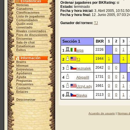
Estadísticas
Ordenar jugadores por BKRating:
si
Noticias
Estado:
terminado
Ganadores
Fecha y hora inicial:
3. Abril 2005, 10:51:50
Clasificaciones
Fecha y hora final:
12. Junio 2005, 07:03:2
Lista de jugadores
Comunidades
Ganador del torneo:
TJ
Quién está
conectado
Rivales conectados
Foro de discusiones
Encuestas
Sección 1
BKR
1
2
3
Sala de chat
Estadísticas
2226
0
1
Éxitos
1
arpa
Información
1944
1
1
2
TJ
Brains
Idiomas
2042
0
0
3
neznalek
Entrevistas
Ayúdanos
1731
0
0
1
Ayuda
4
AbigailII
Preguntas
Frecuentes
1661
0
0
1
5
UzzyLady
Contacto
Enlaces
2113
0
0
1
6
Slavka
Desconectar
Acuerdo de usuario
|
Normas d