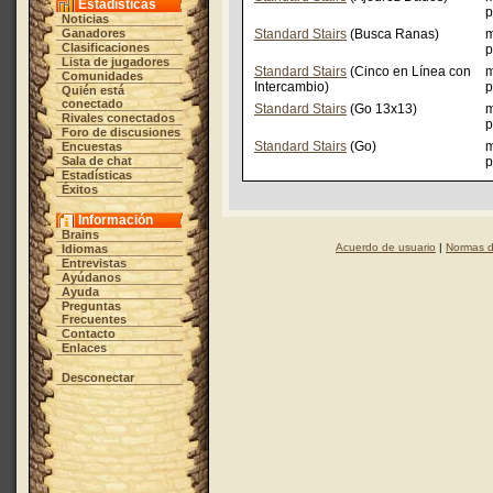
Estadísticas
p
Noticias
Ganadores
Standard Stairs
(Busca Ranas)
m
Clasificaciones
p
Lista de jugadores
Standard Stairs
(Cinco en Línea con
m
Comunidades
Intercambio)
p
Quién está
conectado
Standard Stairs
(Go 13x13)
m
Rivales conectados
p
Foro de discusiones
Standard Stairs
(Go)
m
Encuestas
Sala de chat
p
Estadísticas
Éxitos
Información
Brains
Acuerdo de usuario
|
Normas d
Idiomas
Entrevistas
Ayúdanos
Ayuda
Preguntas
Frecuentes
Contacto
Enlaces
Desconectar