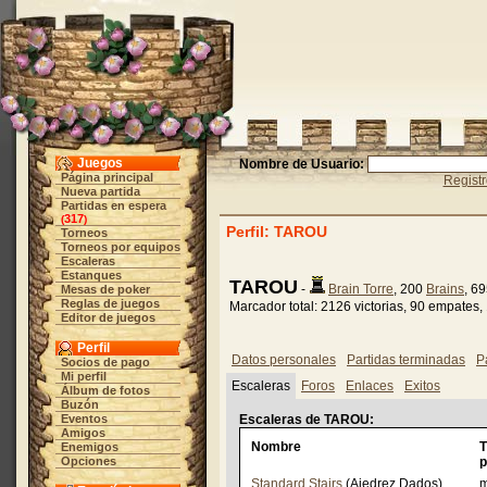
Juegos
Nombre de Usuario:
Página principal
Regist
Nueva partida
Partidas en espera
317
(
)
Perfil: TAROU
Torneos
Torneos por equipos
Escaleras
Estanques
TAROU
-
Brain Torre
, 200
Brains
, 6
Mesas de poker
Reglas de juegos
Marcador total: 2126 victorias, 90 empates,
Editor de juegos
Perfil
Datos personales
Partidas terminadas
P
Socios de pago
Mi perfil
Escaleras
Foros
Enlaces
Exitos
Álbum de fotos
Buzón
Eventos
Escaleras de TAROU:
Amigos
Nombre
T
Enemigos
Opciones
p
Standard Stairs
(Ajedrez Dados)
m