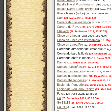
Batalla Naval
(8. Junio 2026, 18:47:17)
Batalla Naval Plus
(
invitar
)
(7. Julio 2026, 
Batalla Naval Tuerta
(
invitar
)
(28. Mayo 20
Busca Ranas
(
invitar
)
(23. Junio 2026, 07:2
Cam
(23. Marzo 2015, 20:48:56)
Carrera de Backgammon
(4. Julio 2026, 0
Carrera de Reyes
(24. Enero 2013, 13:10:
Cheversi
(20. Diciembre 2014, 15:55:55)
Cinco en Línea
(5. Julio 2026, 15:17:09)
Cinco en Línea con Intercambio
(14. May
Cinco en Línea Pro
(12. Diciembre 2025, 1
Corriendo alrededor del estanque
(2. Ag
Corriendo bajo la lluvia
(29. Noviembre 20
Corriendo entre la niebla
(15. Enero 2026,
Damas
(10. Marzo 2016, 16:00:52)
Damas Brasileñas
(23. Junio 2016, 10:50:
Damas Hawaianas
(8. Marzo 2015, 15:09:
Damas Internacionales
(16. Mayo 2015, 0
Damas Thailandesas
(16. Marzo 2015, 12:
Espionaje Pequeño
(29. Junio 2013, 17:00
Espionaje Pequeño Rápido
(15. Abril 20
Fevga
(25. Junio 2026, 12:45:38)
Go
(25. Diciembre 2019, 09:22:50)
Go 13x13
(18. Enero 2026, 12:36:41)
Go 9x9
(9. Julio 2026, 11:02:29)