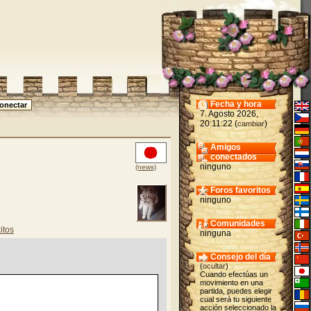
Fecha y hora
7. Agosto 2026,
20:11:22 (
)
cambiar
Amigos
conectados
ninguno
(news)
Foros favoritos
ninguno
Comunidades
itos
ninguna
Consejo del día
(
ocultar
)
Cuando efectúas un
movimiento en una
partida, puedes elegir
cual será tu siguiente
acción seleccionado la