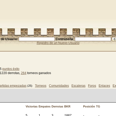
de Usuario:
Contraseña:
Registro de un Nuevo Usuario
95
puntos éxito
 1220 derrotas,
264
torneos ganados
artidas empezadas
Torneos
Comunidades
Escaleras
Foros
Enlaces
Ex
(25)
Victorias
Empates
Derrotas
BKR
Posición
TG
5
1
3
1887
-
-