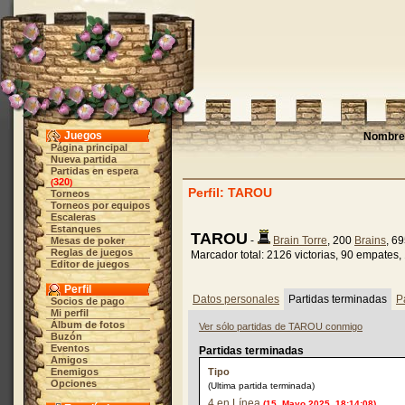
Juegos
Nombre 
Página principal
Nueva partida
Partidas en espera
320
(
)
Perfil: TAROU
Torneos
Torneos por equipos
Escaleras
Estanques
TAROU
-
Brain Torre
, 200
Brains
, 6
Mesas de poker
Reglas de juegos
Marcador total: 2126 victorias, 90 empates,
Editor de juegos
Perfil
Datos personales
Partidas terminadas
P
Socios de pago
Mi perfil
Álbum de fotos
Ver sólo partidas de TAROU conmigo
Buzón
Eventos
Partidas terminadas
Amigos
Enemigos
Tipo
Opciones
(Ultima partida terminada)
4 en Línea
(15. Mayo 2025, 18:14:08)