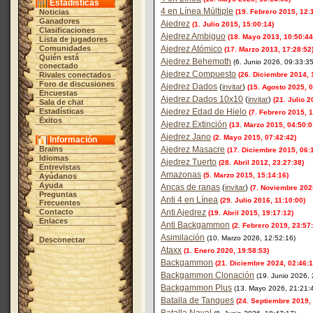
Estadísticas
4 en Línea Múltiple
Noticias
(19. Febrero 2015, 12:
Ganadores
Ajedrez
(1. Julio 2015, 15:00:14)
Clasificaciones
Ajedrez Ambiguo
(18. Mayo 2013, 10:50:44
Lista de jugadores
Comunidades
Ajedrez Atómico
(17. Marzo 2013, 17:28:52
Quién está
Ajedrez Behemoth
(6. Junio 2026, 09:33:35
conectado
Ajedrez Compuesto
Rivales conectados
(26. Diciembre 2014, 
Foro de discusiones
Ajedrez Dados
(
invitar
)
(15. Agosto 2025, 0
Encuestas
Ajedrez Dados 10x10
(
invitar
)
(21. Julio 2
Sala de chat
Estadísticas
Ajedrez Edad de Hielo
(7. Febrero 2015, 
Éxitos
Ajedrez Extinción
(13. Marzo 2015, 04:50:0
Ajedrez Jano
(2. Mayo 2015, 07:42:42)
Información
Brains
Ajedrez Masacre
(17. Diciembre 2015, 06:
Idiomas
Ajedrez Tuerto
(28. Abril 2012, 23:27:38)
Entrevistas
Amazonas
(5. Marzo 2015, 15:14:16)
Ayúdanos
Ayuda
Ancas de ranas
(
invitar
)
(7. Noviembre 2025
Preguntas
Anti 4 en Línea
(29. Julio 2016, 11:10:00)
Frecuentes
Contacto
Anti Ajedrez
(19. Abril 2015, 19:17:12)
Enlaces
Anti Backgammon
(2. Febrero 2019, 23:57
Asimilación
(10. Marzo 2026, 12:52:16)
Desconectar
Ataxx
(1. Enero 2020, 19:58:53)
Backgammon
(21. Diciembre 2024, 02:46:1
Backgammon Clonación
(19. Junio 2026,
Backgammon Plus
(13. Mayo 2026, 21:21:
Batalla de Tanques
(24. Septiembre 2019, 