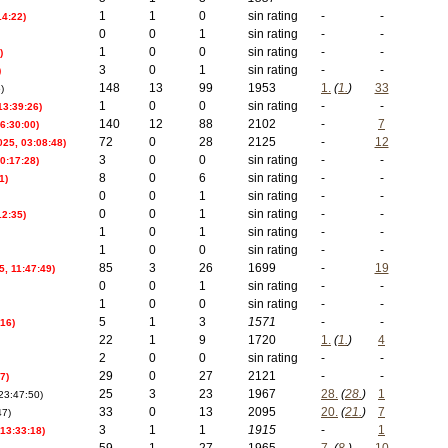
1
1
0
sin rating
-
-
14:22)
0
0
1
sin rating
-
-
1
0
0
sin rating
-
-
)
3
0
1
sin rating
-
-
)
148
13
99
1953
1.
(
1.
)
33
)
1
0
0
sin rating
-
-
13:39:26)
140
12
88
2102
-
7
6:30:00)
72
0
28
2125
-
12
025, 03:08:48)
3
0
0
sin rating
-
-
10:17:28)
8
0
6
sin rating
-
-
1)
0
0
1
sin rating
-
-
0
0
1
sin rating
-
-
12:35)
1
0
1
sin rating
-
-
1
0
0
sin rating
-
-
85
3
26
1699
-
19
, 11:47:49)
0
0
1
sin rating
-
-
1
0
0
sin rating
-
-
5
1
3
1571
-
-
:16)
22
1
9
1720
1.
(
1.
)
4
2
0
0
sin rating
-
-
29
0
27
2121
-
-
7)
25
3
23
1967
28.
(
28.
)
1
 23:47:50)
33
0
13
2095
20.
(
21.
)
7
47)
3
1
1
1915
-
1
13:33:18)