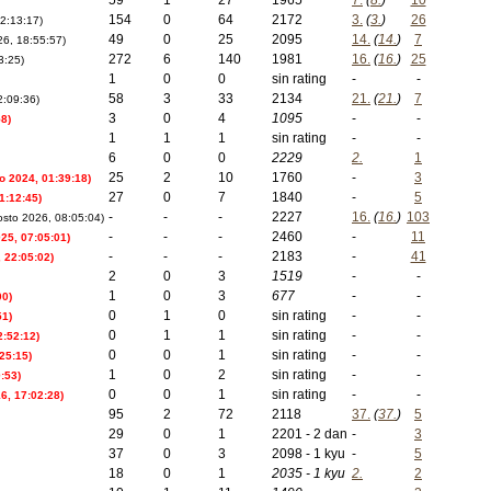
59
1
27
1965
7.
(
8.
)
10
154
0
64
2172
3.
(
3.
)
26
12:13:17)
49
0
25
2095
14.
(
14.
)
7
26, 18:55:57)
272
6
140
1981
16.
(
16.
)
25
3:25)
1
0
0
sin rating
-
-
58
3
33
2134
21.
(
21.
)
7
2:09:36)
3
0
4
1095
-
-
58)
1
1
1
sin rating
-
-
6
0
0
2229
2.
1
25
2
10
1760
-
3
o 2024, 01:39:18)
27
0
7
1840
-
5
1:12:45)
-
-
-
2227
16.
(
16.
)
103
osto 2026, 08:05:04)
-
-
-
2460
-
11
25, 07:05:01)
-
-
-
2183
-
41
 22:05:02)
2
0
3
1519
-
-
1
0
3
677
-
-
00)
0
1
0
sin rating
-
-
51)
0
1
1
sin rating
-
-
2:52:12)
0
0
1
sin rating
-
-
25:15)
1
0
2
sin rating
-
-
:53)
0
0
1
sin rating
-
-
16, 17:02:28)
95
2
72
2118
37.
(
37.
)
5
29
0
1
2201 - 2 dan
-
3
37
0
3
2098 - 1 kyu
-
5
18
0
1
2035 - 1 kyu
2.
2