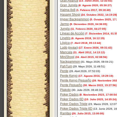
Gran Avance
(13. Junio 2025, 12:32:02)
Gran Jungla
(8. Agosto 2020, 05:30:27)
Halma 8x8
(1. Febrero 2017, 09:18:40)
Hasami Shogi
(24. Octubre 2022, 14:19:28)
Hyper Backgammon
(5. Octubre 2025, 17:
Jarmo
(9. Diciembre 2020, 04:36:05)
Jungla
(11. Febrero 2020, 04:27:05)
Líneas de Acción
(7. Diciembre 2014, 01:5
Linetris
(6. Agosto 2018, 16:12:19)
Lógica
(7. Abril 2018, 05:13:44)
Ludo
(
invitar
)
(17. Enero 2026, 09:31:42)
Mancala
(11. Abril 2012, 14:13:12)
MiniShogi
(16. Abril 2015, 02:08:56)
Nackgammon
(31. Mayo 2026, 08:04:21)
PahTum
(29. Mayo 2026, 11:49:51)
Pente
(26. Abril 2026, 07:52:03)
Pente Keryo
(17. Agosto 2016, 19:29:19)
Pente Keryo Pequeño
(28. Noviembre 202
Pente Pequeño
(30. Marzo 2022, 15:27:56)
Plakoto
(30. Julio 2026, 06:46:33)
Poker Dados
(8. Noviembre 2023, 17:00:54
Poker Dados 6D
(15. Julio 2025, 14:35:24)
Poker Dados Triple
(23. Marzo 2026, 12:07
Poker Dados Triple 6D
(13. Junio 2026, 16
Ranitas
(26. Julio 2015, 13:00:00)