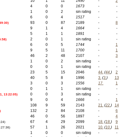
10
1
11
1490
-
2
4
0
0
1673
-
-
1
0
2
sin rating
-
-
6
0
4
1517
-
-
93
0
87
2189
-
8
39:30)
9
1
4
1664
-
-
5
1
1
1891
-
-
2
0
1
sin rating
-
-
5:58)
6
0
5
1744
-
1
9
5
11
1700
-
1
46
2
48
2107
-
3
1
0
2
sin rating
-
-
0
0
1
sin rating
-
-
23
5
15
2046
44.
(
44.
)
2
40
5
8
1996
3.
(
3.
)
13
3
0
3
1556
17.
1
0
1
1
sin rating
-
-
0
0
3
sin rating
-
-
1, 13:22:05)
9
0
4
1666
-
1
108
9
59
2143
21.
(
22.
)
14
132
2
84
2108
-
6
)
46
0
56
1897
-
4
67
4
29
2099
18.
(
18.
)
9
:24)
57
1
26
2021
10.
(
10.
)
11
:27:36)
1
0
0
sin rating
-
-