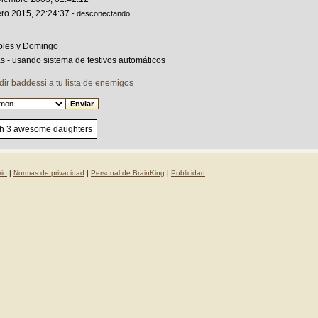
ero 2015, 22:24:37
- desconectando
oles y Domingo
as - usando sistema de festivos automáticos
ir baddessi a tu lista de enemigos
th 3 awesome daughters
io
|
Normas de privacidad
|
Personal de BrainKing
|
Publicidad