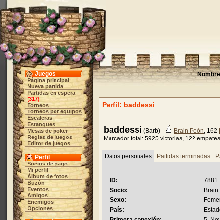
Juegos
Nombre 
Página principal
Nueva partida
Partidas en espera
317
(
)
Perfil: baddessi
Torneos
Torneos por equipos
Escaleras
Estanques
baddessi
(Barb) -
Brain Peón
, 162
Mesas de poker
Reglas de juegos
Marcador total: 5925 victorias, 122 empates
Editor de juegos
Datos personales
Partidas terminadas
P
Perfil
Socios de pago
Mi perfil
Álbum de fotos
ID:
7881
Buzón
Eventos
Socio:
Brain
Amigos
Sexo:
Feme
Enemigos
Opciones
País:
Estad
Primera conexión:
5. No