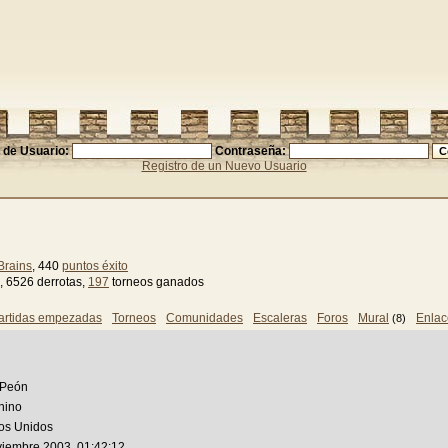
de Usuario:
Contraseña:
Registro de un Nuevo Usuario
Brains
, 440
puntos éxito
, 6526 derrotas,
197
torneos ganados
artidas empezadas
Torneos
Comunidades
Escaleras
Foros
Mural
Enlac
(8)
 Peón
nino
os Unidos
viembre 2003, 01:42:12