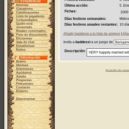
Estadísticas
Noticias
Última acción:
5. En
Ganadores
Fichas:
1000
Clasificaciones
Lista de jugadores
Días festivos semanales:
Miérc
Comunidades
Quién está
Días festivos anuales restantes:
10 dí
conectado
Rivales conectados
Añadir baddessi a tu lista de amigos
|
Añad
Foro de discusiones
Encuestas
Invita a
baddessi
a un juego de
Sala de chat
Estadísticas
Éxitos
Descripción:
VERY happily married wi
Información
Brains
Idiomas
Entrevistas
Acuerdo de usuar
Ayúdanos
Ayuda
Preguntas
Frecuentes
Contacto
Enlaces
Desconectar