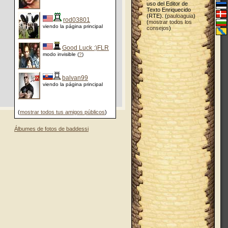
uso del Editor de
Texto Enriquecido
(RTE). (
pauloaguia
)
rod03801
(
mostrar todos los
viendo la página principal
consejos
)
Good Luck :)FLR
modo invisible (
?
)
balvan99
viendo la página principal
(
mostrar todos tus amigos públicos
)
Álbumes de fotos de baddessi