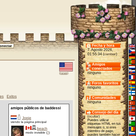
Fecha y hora
7. Agosto 2026,
01:55:34 (
)
cambiar
Amigos
conectados
ninguno
(news)
Foros favoritos
ninguno
es
Exitos
Comunidades
ninguna
amigos públicos de baddessi
Consejo del día
(
ocultar
)
Jopie
Puedes utilizar
viendo la página principal
etiquetas HTML en tus
mensajes o, si eres
beach
miembro de pago,
modo invisible (
?
)
puedes también hacer