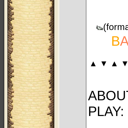
(form
B
▲ ▼ ▲ ▼
ABOU
PLAY: