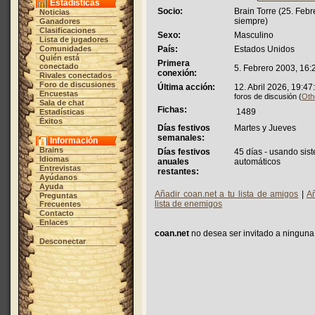
Estadísticas
Socio:
Brain Torre (25. Febr
Noticias
siempre)
Ganadores
Clasificaciones
Sexo:
Masculino
Lista de jugadores
Comunidades
País:
Estados Unidos
Quién está
Primera
conectado
5. Febrero 2003, 16:
conexión:
Rivales conectados
Foro de discusiones
Última acción:
12. Abril 2026, 19:47
Encuestas
foros de discusión (
Oth
Sala de chat
Fichas:
1489
Estadísticas
Éxitos
Días festivos
Martes y Jueves
semanales:
Información
Brains
Días festivos
45 días - usando sist
Idiomas
anuales
automáticos
Entrevistas
restantes:
Ayúdanos
Ayuda
Añadir coan.net a tu lista de amigos
|
Añ
Preguntas
lista de enemigos
Frecuentes
Contacto
Enlaces
coan.net
no desea ser invitado a ninguna 
Desconectar