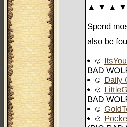
▲ ▼ ▲ ▼
Spend most
also be fo
☺
ItsYo
BAD WOL
☺
Daily
☺
Little
BAD WOL
☺
GoldT
☺
Pocke