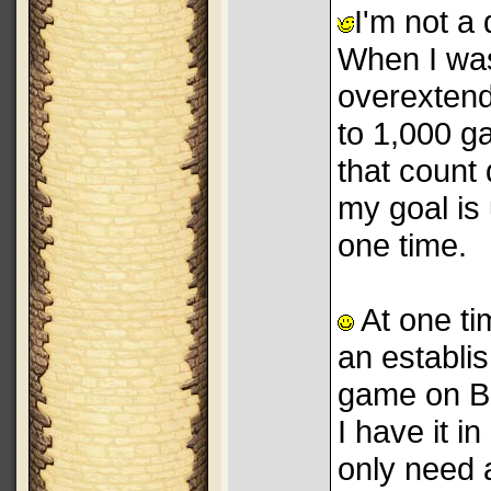
I'm not a 
When I was
overexten
to 1,000 g
that count
my goal is
one time.
At one ti
an establis
game on BK
I have it 
only need 