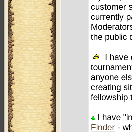
customer s
currently p
Moderators
the public
I have 
tournament
anyone else
creating s
fellowship
I have "i
Finder
- wh