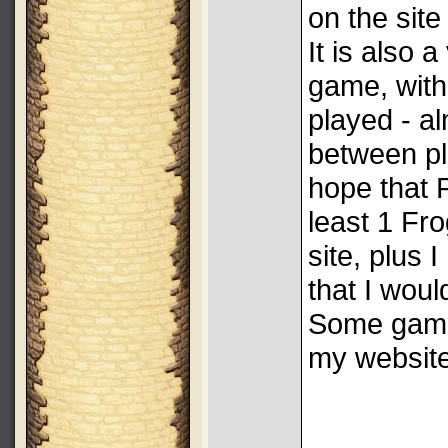
on the site
It is also 
game, wit
played - a
between pl
hope that F
least 1 Fro
site, plus 
that I woul
Some game 
my websit