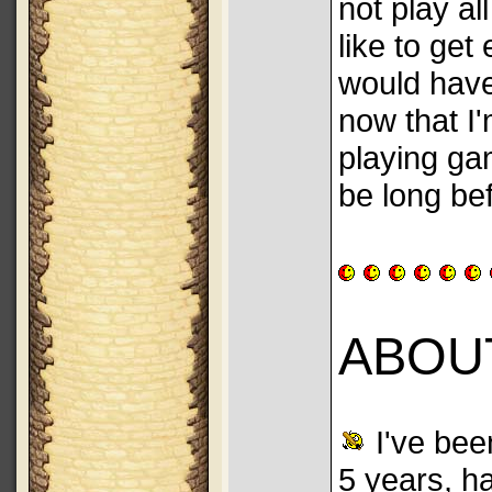
not play al
like to get
would have
now that I
playing gam
be long bef
ABOU
I've been
5 years, h