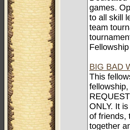
games. Op
to all skill
team tour
tournament
Fellowshi
BIG BAD 
This fellow
fellowshi
REQUESTS
ONLY. It is
of friends,
together a