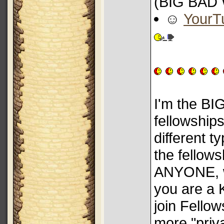
(BIG BAD
☺
YourT
I'm the BI
fellowship
different 
the fellows
ANYONE, we
you are a 
join Fellow
more "priva