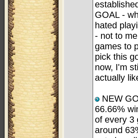
establishe
GOAL - why
hated playi
- not to m
games to p
pick this g
now, I'm st
actually lik
NEW GOAL:
66.66% win 
of every 3 
around 63% 