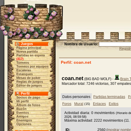
Juegos
Nombre de Usuario:
Página principal
Regist
Nueva partida
Partidas en espera
317
(
)
Perfil: coan.net
Torneos
Torneos por equipos
Escaleras
Estanques
coan.net
Mesas de poker
(BIG BAD WOLF) -
Brain 
Reglas de juegos
Marcador total: 7246 victorias, 307 empates
Editor de juegos
Perfil
Datos personales
Partidas terminadas
P
Socios de pago
Mi perfil
Foros
Mural
Enlaces
Exitos
(15)
Álbum de fotos
Buzón
Eventos
Actividad diaria: 0 movimientos
(Horario d
Amigos
2026, 08:59:58)
Enemigos
Máxima actividad: 2222 movimientos (11.
Opciones
ID:
2560 (
mostrar nombr