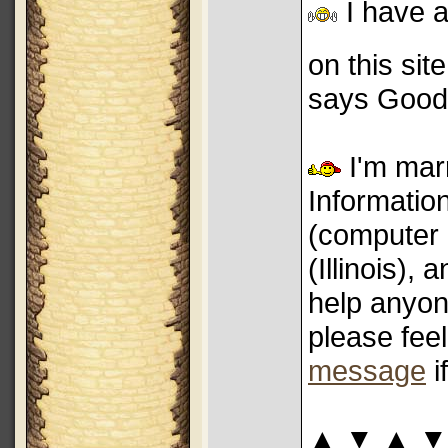
I have a
on this sit
says Good 
I'm marr
Informati
(computer 
(Illinois), 
help anyone
please feel
message
i
▲ ▼ ▲ ▼