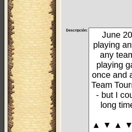
Descripción:
June 201
playing a
any team
playing ga
once and 
Team Tourn
- but I co
long ti
▲ ▼ ▲ ▼