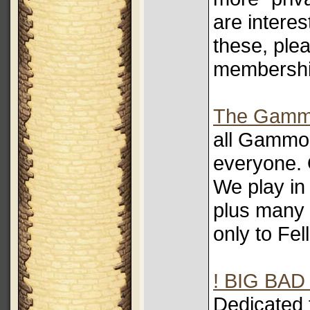
are interes
these, ple
membershi
The Gamm
all Gammo
everyone. O
We play in
plus many 
only to Fe
! BIG BAD 
Dedicated t