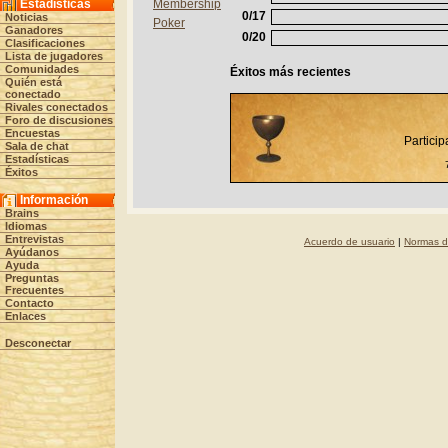
Estadísticas
Membership
0/17
Noticias
Poker
Ganadores
0/20
Clasificaciones
Lista de jugadores
Comunidades
Éxitos más recientes
Quién está
conectado
Rivales conectados
Foro de discusiones
Encuestas
Particip
Sala de chat
Estadísticas
Éxitos
Información
Brains
Idiomas
Entrevistas
Acuerdo de usuario
|
Normas d
Ayúdanos
Ayuda
Preguntas
Frecuentes
Contacto
Enlaces
Desconectar