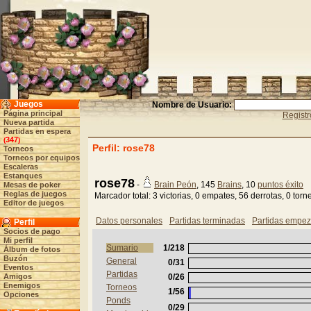
Juegos
Nombre de Usuario:
Página principal
Registr
Nueva partida
Partidas en espera
347
(
)
Perfil: rose78
Torneos
Torneos por equipos
Escaleras
Estanques
rose78
-
Brain Peón
, 145
Brains
, 10
puntos éxito
Mesas de poker
Reglas de juegos
Marcador total: 3 victorias, 0 empates, 56 derrotas, 0 to
Editor de juegos
Datos personales
Partidas terminadas
Partidas empe
Perfil
Socios de pago
Mi perfil
Sumario
1/218
Álbum de fotos
Buzón
General
0/31
Eventos
Partidas
Amigos
0/26
Enemigos
Torneos
1/56
Opciones
Ponds
0/29