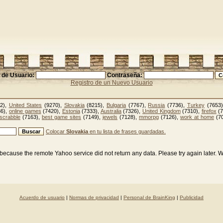
de Usuario:
Contraseña:
Registro de un Nuevo Usuario
2),
United States
(9270),
Slovakia
(8215),
Bulgaria
(7767),
Russia
(7736),
Turkey
(7653
6),
online games
(7420),
Estonia
(7333),
Australia
(7326),
United Kingdom
(7310),
firefox
(7
scrabble
(7163),
best game sites
(7149),
jewels
(7128),
mmorpg
(7126),
work at home
(7
Colocar
Slovakia
en tu lista de frases guardadas.
because the remote Yahoo service did not return any data. Please try again later. 
Acuerdo de usuario
|
Normas de privacidad
|
Personal de BrainKing
|
Publicidad