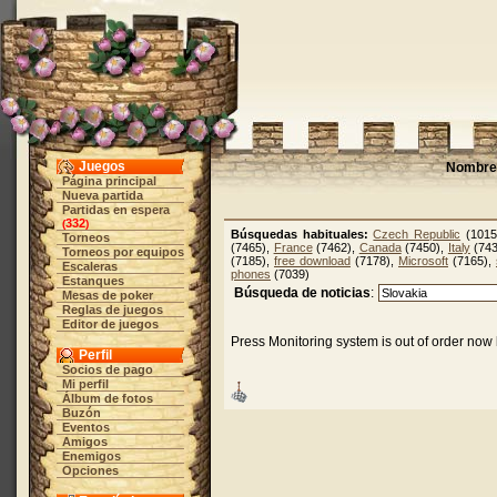
Juegos
Nombre 
Página principal
Nueva partida
Partidas en espera
332
(
)
Búsquedas habituales:
Czech Republic
(1015
Torneos
(7465),
France
(7462),
Canada
(7450),
Italy
(743
Torneos por equipos
(7185),
free download
(7178),
Microsoft
(7165),
Escaleras
phones
(7039)
Estanques
Búsqueda de noticias
:
Mesas de poker
Reglas de juegos
Editor de juegos
Press Monitoring system is out of order now 
Perfil
Socios de pago
Mi perfil
Álbum de fotos
Buzón
Eventos
Amigos
Enemigos
Opciones