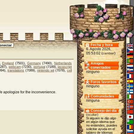
Fecha y hora
6. Agosto 2026,
05:53:02 (
)
cambiar
),
England
(7501),
Germany
(7490),
Netherlands
Amigos
287),
webcam
(7230),
portugal
(7189),
javascript
conectados
094),
translations
(7089),
nintendo wii
(7078),
cell
ninguno
Foros favoritos
ninguno
We apologize for the inconvenience.
Comunidades
ninguna
Consejo del día
(
ocultar
)
Si alguien te dijo algo
en algún idioma que
no entiendes, puedes
solicitar ayuda en el
tablero de Idiomas