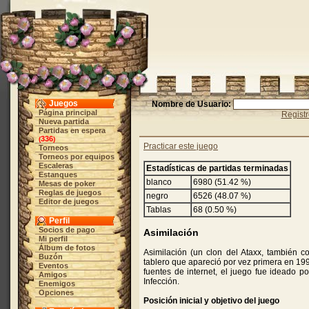
Juegos
Nombre de Usuario:
Página principal
Regist
Nueva partida
Partidas en espera
336
(
)
Practicar este juego
Torneos
Torneos por equipos
Escaleras
Estadísticas de partidas terminadas
Estanques
blanco
6980 (51.42 %)
Mesas de poker
Reglas de juegos
negro
6526 (48.07 %)
Editor de juegos
Tablas
68 (0.50 %)
Perfil
Socios de pago
Asimilación
Mi perfil
Álbum de fotos
Asimilación (un clon del Ataxx, también 
Buzón
tablero que apareció por vez primera en 19
Eventos
fuentes de internet, el juego fue ideado
Amigos
Infección.
Enemigos
Opciones
Posición inicial y objetivo del juego