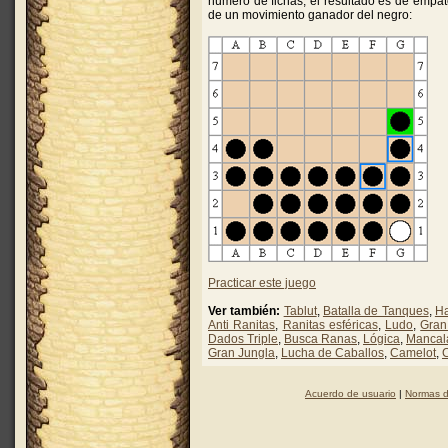
número de fichas, el resultado es de empat
de un movimiento ganador del negro:
Practicar este juego
Ver también:
Tablut
,
Batalla de Tanques
,
H
Anti Ranitas
,
Ranitas esféricas
,
Ludo
,
Gran
Dados Triple
,
Busca Ranas
,
Lógica
,
Mancal
Gran Jungla
,
Lucha de Caballos
,
Camelot
,
Acuerdo de usuario
|
Normas d