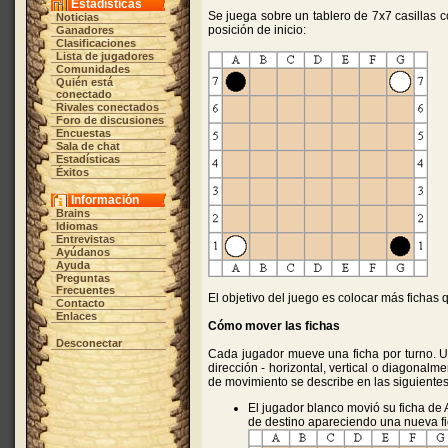
Estadísticas
Se juega sobre un tablero de 7x7 casillas 
Noticias
posición de inicio:
Ganadores
Clasificaciones
Lista de jugadores
Comunidades
Quién está
conectado
Rivales conectados
Foro de discusiones
Encuestas
Sala de chat
Estadísticas
Éxitos
Información
Brains
Idiomas
Entrevistas
Ayúdanos
Ayuda
Preguntas
Frecuentes
El objetivo del juego es colocar más fichas q
Contacto
Enlaces
Cómo mover las fichas
Desconectar
Cada jugador mueve una ficha por turno. U
dirección - horizontal, vertical o diagonalme
de movimiento se describe en las siguiente
El jugador blanco movió su ficha de
de destino apareciendo una nueva fi