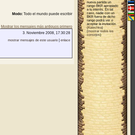
nueva partida un
rango BKR apropiado
a tu interés. En tal
caso, nadie con un
Modo:
Todo el mundo puede escribir
BKR fuera de dicho
rango podrá ver o
aceptar la invitación.
Mostrar los mensajes más antiguos primero
(
Katechka
)
(
mostrar todos los
3. Noviembre 2008, 17:30:28
consejos
)
|
mostrar mensajes de este usuario
enlace