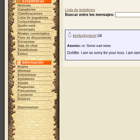
Estadísticas
Noticias
Ganadores
Lista de boletines
Clasificaciones
Buscar entre los mensajes:
Lista de jugadores
Comunidades
Quién está
conectado
Rivales conectados
kentuckyracer
Foro de discusiones
Encuestas
Sala de chat
Asunto:
re: Some sad news
Estadísticas
Dolittle. I am so sorry for your loss. I am 
Éxitos
Información
Brains
Idiomas
Entrevistas
Ayúdanos
Ayuda
Preguntas
Frecuentes
Contacto
Enlaces
Desconectar