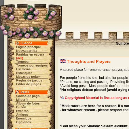
Juegos
Nombre 
Página principal
Nueva partida
Partidas en espera
375
(
)
Thoughts and Prayers
Torneos
Torneos por equipos
Escaleras
A sacred place for remembrance, prayer, supp
Estanques
Mesas de poker
For people from this site, but also for peopl
Reglas de juegos
*Please, no cutting and pasting. Providing lin
Editor de juegos
*Avoid long posts. Most people don't read 
*No religious debate please! (avoid trying 
Perfil
Socios de pago
*
©
Copyrighted Material is fine as long as t
Mi perfil
Álbum de fotos
"Moderators are here for a reason. If a m
Buzón
- for whatever reason - please respect the
Eventos
Amigos
Enemigos
Opciones
*God bless you! Shalom! Salaam aleikum!