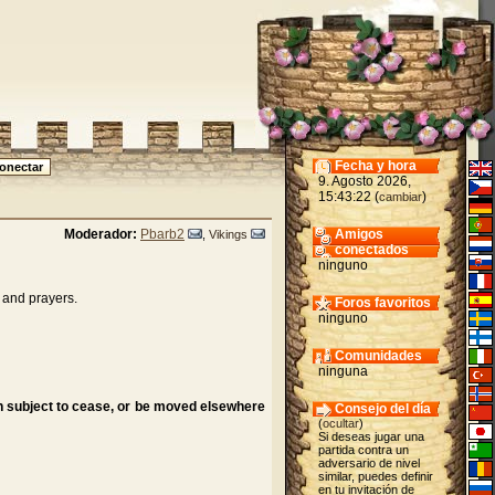
Fecha y hora
9. Agosto 2026,
15:43:22 (
)
cambiar
Moderador:
Pbarb2
Amigos
,
Vikings
conectados
ninguno
s and prayers.
Foros favoritos
ninguno
Comunidades
ninguna
in subject to cease, or be moved elsewhere
Consejo del día
(
ocultar
)
Si deseas jugar una
partida contra un
adversario de nivel
similar, puedes definir
en tu invitación de