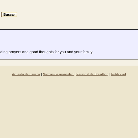
sending prayers and good thoughts for you and your family.
Acuerdo de usuario
|
Normas de privacidad
|
Personal de BrainKing
|
Publicidad