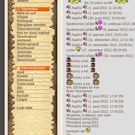
Seaded
My 10 years on BK
Kapříci
(1. juuli 2013, 11:16:26)
Statistika
Mida on uut
Kapříci
(1. juuli 2013, 11:15:01)
Võitjad
Kapříci
(30. juuni 2013, 19:43:44)
Reitingud
Společenství přátel
(8. veebruar 2013, 00
Mängijate nimekiri
Sõpruskonnad
Společenství přátel
(5. jaanuar 2013, 01:
Kes on sisse logitud
Kapříci
(3. jaanuar 2013, 19:51:10)
Sisselogitud
Kapříci
(11. detsember 2012, 22:11:45)
vastased
Vestlusgrupid
Kapříci
(4. detsember 2012, 23:09:51)
Küsitlused
Lorien
(17. november 2012, 09:33:40)
Jututuba
Statistika
Společenství přátel
(16. november 2012, 
Saavutused
Kocky a iné...
Kocky a iné...
Informatsioon
Kocky a iné...
Ajud
Keeled
Kocky a iné...
Intervjuud
Toeta meid
Kocky a iné...
Win 100 brains for free
Abi
Brain Tournament
KKK
kontakt
Kapříci
(1. juuni 2012, 17:47:29)
Lingid
Kapříci
(1. juuni 2012, 17:42:03)
Kapříci
(1. juuni 2012, 17:42:03)
Logi välja
Kapříci
(1. juuni 2012, 17:42:03)
All games; 5 players; fast start.
Přestupný turnaj 2012
Přestupný turnaj 2012
Přestupný turnaj 2012
turnaj jen tak