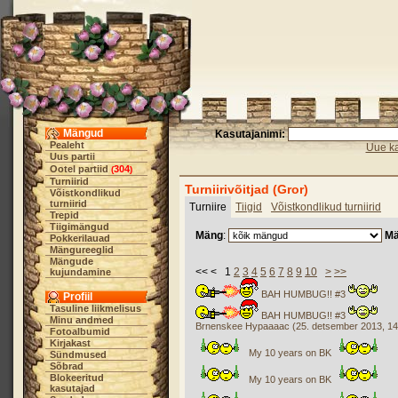
Mängud
Kasutajanimi:
Pealeht
Uue ka
Uus partii
Ootel partiid
304
(
)
Turniirid
Turniirivõitjad (Gror)
Võistkondlikud
turniirid
Turniire
Tiigid
Võistkondlikud turniirid
Trepid
Tiigimängud
Mäng
:
Mä
Pokkerilauad
Mängureeglid
Mängude
<< < 1
2
3
4
5
6
7
8
9
10
>
>>
kujundamine
BAH HUMBUG!! #3
Profiil
Tasuline liikmelisus
BAH HUMBUG!! #3
Minu andmed
Brnenskee Hypaaaac (25. detsember 2013, 14
Fotoalbumid
Kirjakast
My 10 years on BK
Sündmused
Sõbrad
Blokeeritud
My 10 years on BK
kasutajad