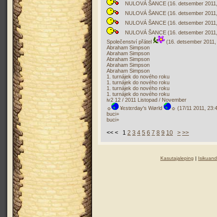
NULOVÁ ŠANCE (16. detsember 2011, 
NULOVÁ ŠANCE (16. detsember 2011, 
NULOVÁ ŠANCE (16. detsember 2011, 
NULOVÁ ŠANCE (16. detsember 2011, 
Společenství přátel
(16. detsember 2011,
Abraham Simpson
Abraham Simpson
Abraham Simpson
Abraham Simpson
Abraham Simpson
1. turnájek do nového roku
1. turnájek do nového roku
1. turnájek do nového roku
1. turnájek do nového roku
iv2 12 / 2011 Listopad / November
☼
¥εstεrday's Wørld
☼ (17/11 2011, 23:
buci+
buci+
<< < 1
2
3
4
5
6
7
8
9
10
>
>>
Kasutajaleping
|
Isikuand