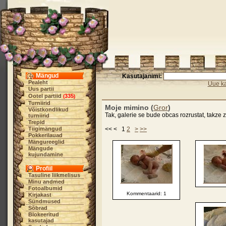
Mängud
Kasutajanimi:
Pealeht
Uue ka
Uus partii
Ootel partiid
335
(
)
Turniirid
Moje mimino (
Gror
)
Võistkondlikud
Tak, galerie se bude obcas rozrustat, takze z
turniirid
Trepid
Tiigimängud
<< < 1
2
>
>>
Pokkerilauad
Mängureeglid
Mängude
kujundamine
Profiil
Tasuline liikmelisus
Minu andmed
Fotoalbumid
Kommentaarid: 1
Kirjakast
Sündmused
Sõbrad
Blokeeritud
kasutajad