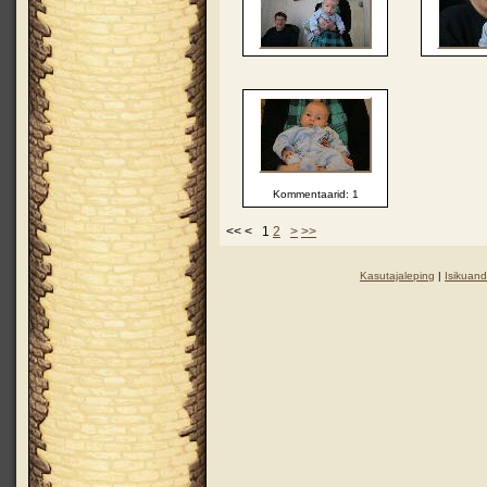
Kommentaarid: 1
<< < 1
2
>
>>
Kasutajaleping
|
Isikuand