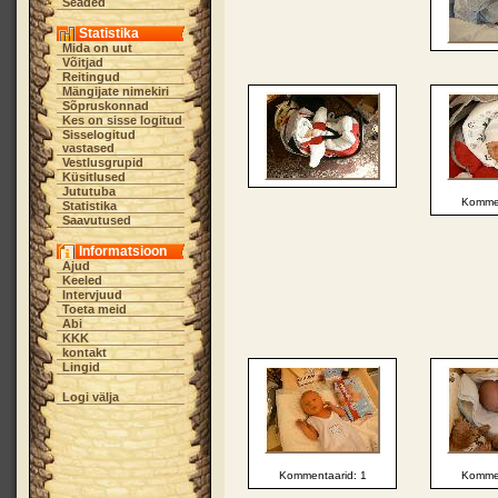
Seaded
Statistika
Mida on uut
Võitjad
Reitingud
Mängijate nimekiri
Sõpruskonnad
Kes on sisse logitud
Sisselogitud
vastased
Vestlusgrupid
Küsitlused
Jututuba
Kommen
Statistika
Saavutused
Informatsioon
Ajud
Keeled
Intervjuud
Toeta meid
Abi
KKK
kontakt
Lingid
Logi välja
Kommentaarid: 1
Kommen