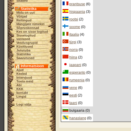
Seaded
prantsuse
(6)
Statistika
hispaania
(3)
Mida on uut
Võitjad
rootsi
(2)
Reitingud
Mängijate nimekiri
soome
(0)
Sõpruskonnad
Kes on sisse logitud
itaalia
(4)
Sisselogitud
vastased
türgi
(3)
Vestlusgrupid
Küsitlused
norra
(0)
Jututuba
Statistika
hiina
(2)
Saavutused
jaapani
(0)
Informatsioon
Ajud
esperanto
(0)
Keeled
Intervjuud
rumeenia
(0)
Toeta meid
Abi
vene
(6)
KKK
kontakt
eesti
(2)
Lingid
taani
(0)
Logi välja
bulgaaria (0)
hanaslang
(0)