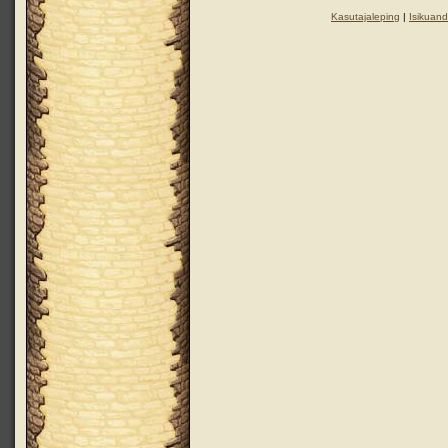
Kasutajaleping
|
Isikuand