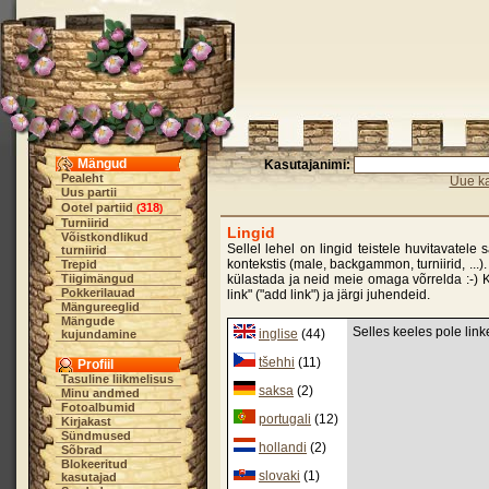
Mängud
Kasutajanimi:
Pealeht
Uue ka
Uus partii
Ootel partiid
318
(
)
Turniirid
Lingid
Võistkondlikud
Sellel lehel on lingid teistele huvitavatele
turniirid
kontekstis (male, backgammon, turniirid, ...).
Trepid
Tiigimängud
külastada ja neid meie omaga võrrelda :-) Ku
Pokkerilauad
link" ("add link") ja järgi juhendeid.
Mängureeglid
Mängude
Selles keeles pole link
inglise
(44)
kujundamine
tšehhi
(11)
Profiil
Tasuline liikmelisus
saksa
(2)
Minu andmed
Fotoalbumid
portugali
(12)
Kirjakast
Sündmused
hollandi
(2)
Sõbrad
Blokeeritud
slovaki
(1)
kasutajad