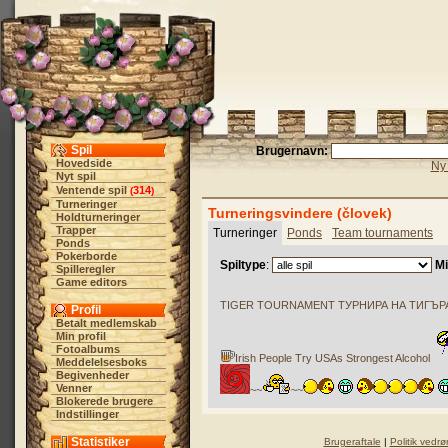
Spil
Brugernavn:
Hovedside
Ny 
Nyt spil
Ventende spil
314
(
)
Turneringer
Turneringsvindere (človek)
Holdturneringer
Trapper
Turneringer
Ponds
Team tournaments
Ponds
Pokerborde
Spiltype
:
Mi
Spilleregler
Game editors
TIGER TOURNAMENT ТУРНИРА НА ТИГЪРА 
Profil
Betalt medlemskab
Min profil
Fotoalbums
Irish People Try USAs Strongest Alcohol
Meddelelsesboks
Begivenheder
Venner
~~
~~
Blokerede brugere
Indstillinger
Statistiker
Brugeraftale
|
Politik vedrø