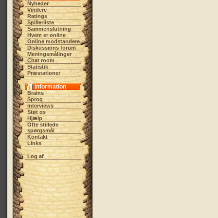
Nyheder
Vindere
Ratings
Spillerliste
Sammenslutning
Hvem er online
Online modstandere
Diskussions forum
Meningsmålinger
Chat room
Statistik
Præstationer
Information
Brains
Sprog
Interviews
Støt os
Hjælp
Ofte stillede
spørgsmål
Kontakt
Links
Log af