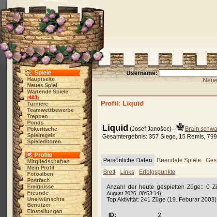
Spiele
Username:
Hauptseite
Neue 
Neues Spiel
Wartende Spiele
403
(
)
Profil: Liquid
Turniere
Teamwettbewerbe
Treppen
Ponds
Liquid
(Josef Janošec) -
Brain schwa
Pokertische
Spielregeln
Gesamtergebnis: 357 Siege, 15 Remis, 799
Spieleditoren
Profile
Persönliche Daten
Beendete Spiele
Gest
Mitgliedschaften
Mein Profil
Brett
Links
Erfolgspunkte
Fotoalben
Postfach
Ereignisse
Anzahl der heute gespielten Züge:: 0 
Freunde
August 2026, 00:53:14)
Unerwünschte
Top Aktivität: 241 Züge (19. Feburar 2003)
Benutzer
Einstellungen
ID:
2