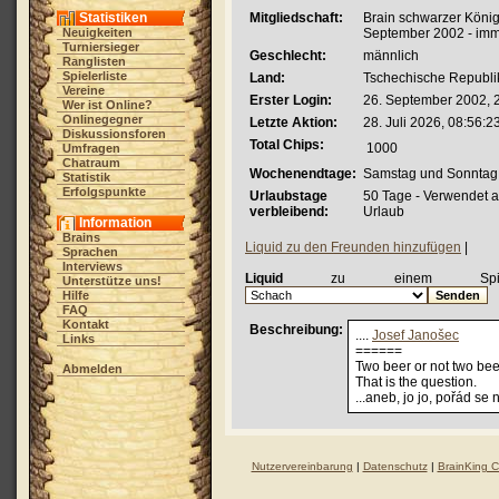
Statistiken
Mitgliedschaft:
Brain schwarzer König 
Neuigkeiten
September 2002 - imm
Turniersieger
Geschlecht:
männlich
Ranglisten
Spielerliste
Land:
Tschechische Republi
Vereine
Erster Login:
26. September 2002, 
Wer ist Online?
Onlinegegner
Letzte Aktion:
28. Juli 2026, 08:56:2
Diskussionsforen
Total Chips:
1000
Umfragen
Chatraum
Wochenendtage:
Samstag und Sonntag
Statistik
Erfolgspunkte
Urlaubstage
50 Tage - Verwendet 
verbleibend:
Urlaub
Information
Brains
Liquid zu den Freunden hinzufügen
|
Sprachen
Interviews
Liquid
zu einem Spiel 
Unterstütze uns!
Hilfe
FAQ
Kontakt
Beschreibung:
....
Josef Janošec
Links
======
Two beer or not two be
Abmelden
That is the question.
...aneb, jo jo, pořád se 
Nutzervereinbarung
|
Datenschutz
|
BrainKing 