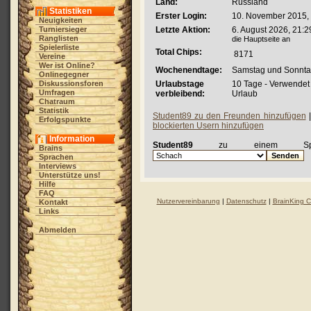
Land:
Russland
Statistiken
Erster Login:
10. November 2015, 
Neuigkeiten
Turniersieger
Letzte Aktion:
6. August 2026, 21:2
Ranglisten
die Hauptseite an
Spielerliste
Total Chips:
8171
Vereine
Wer ist Online?
Wochenendtage:
Samstag und Sonnt
Onlinegegner
Diskussionsforen
Urlaubstage
10 Tage - Verwendet
Umfragen
verbleibend:
Urlaub
Chatraum
Statistik
Student89 zu den Freunden hinzufügen
Erfolgspunkte
blockierten Usern hinzufügen
Information
Student89
zu einem Spiel
Brains
Sprachen
Interviews
Unterstütze uns!
Hilfe
FAQ
Nutzervereinbarung
|
Datenschutz
|
BrainKing 
Kontakt
Links
Abmelden