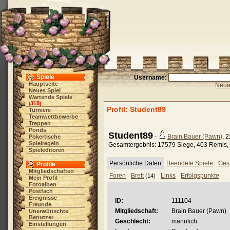
Spiele
Username:
Hauptseite
Neue 
Neues Spiel
Wartende Spiele
318
(
)
Profil: Student89
Turniere
Teamwettbewerbe
Treppen
Ponds
Student89
-
Brain Bauer (Pawn)
, 
Pokertische
Spielregeln
Gesamtergebnis: 17579 Siege, 403 Remis, 
Spieleditoren
Persönliche Daten
Beendete Spiele
Gest
Profile
Mitgliedschaften
Foren
Brett
Links
Erfolgspunkte
(14)
Mein Profil
Fotoalben
Postfach
Ereignisse
ID:
111104
Freunde
Mitgliedschaft:
Brain Bauer (Pawn)
Unerwünschte
Benutzer
Geschlecht:
männlich
Einstellungen