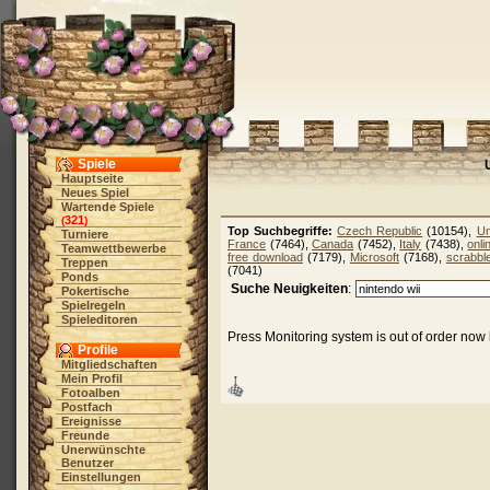
Spiele
Hauptseite
Neues Spiel
Wartende Spiele
321
(
)
Top Suchbegriffe:
Czech Republic
(10154),
Un
Turniere
France
(7464),
Canada
(7452),
Italy
(7438),
onl
Teamwettbewerbe
free download
(7179),
Microsoft
(7168),
scrabbl
Treppen
(7041)
Ponds
Suche Neuigkeiten
:
Pokertische
Spielregeln
Spieleditoren
Press Monitoring system is out of order now 
Profile
Mitgliedschaften
Mein Profil
Fotoalben
Postfach
Ereignisse
Freunde
Unerwünschte
Benutzer
Einstellungen