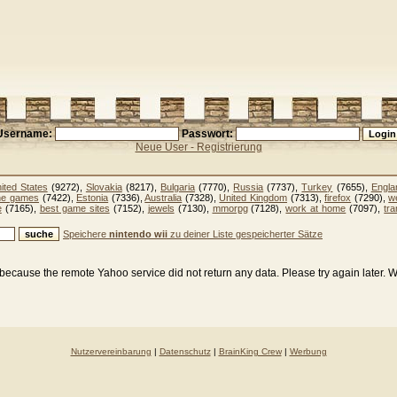
Username:
Passwort:
Neue User - Registrierung
ited States
(9272),
Slovakia
(8217),
Bulgaria
(7770),
Russia
(7737),
Turkey
(7655),
Engla
ine games
(7422),
Estonia
(7336),
Australia
(7328),
United Kingdom
(7313),
firefox
(7290),
w
e
(7165),
best game sites
(7152),
jewels
(7130),
mmorpg
(7128),
work at home
(7097),
tra
Speichere
nintendo wii
zu deiner Liste gespeicherter Sätze
because the remote Yahoo service did not return any data. Please try again later. 
Nutzervereinbarung
|
Datenschutz
|
BrainKing Crew
|
Werbung