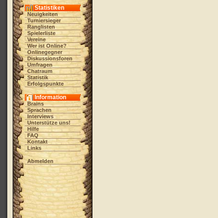
Statistiken
Neuigkeiten
Turniersieger
Ranglisten
Spielerliste
Vereine
Wer ist Online?
Onlinegegner
Diskussionsforen
Umfragen
Chatraum
Statistik
Erfolgspunkte
Information
Brains
Sprachen
Interviews
Unterstütze uns!
Hilfe
FAQ
Kontakt
Links
Abmelden