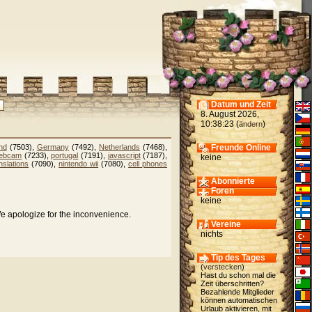
Datum und Zeit
8. August 2026,
10:38:23 (
)
ändern
nd
(7503),
Germany
(7492),
Netherlands
(7468),
Freunde Online
ebcam
(7233),
portugal
(7191),
javascript
(7187),
keine
nslations
(7090),
nintendo wii
(7080),
cell phones
Abonnierte
Foren
keine
We apologize for the inconvenience.
Vereine
nichts
Tip des Tages
(
verstecken
)
Hast du schon mal die
Zeit überschritten?
Bezahlende Mitglieder
können automatischen
Urlaub aktivieren, mit