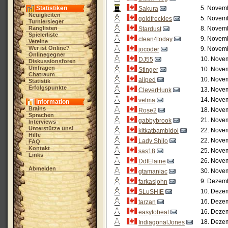
Statistiken
5. Novemb
Sakura
Neuigkeiten
5. Novemb
goldfreckles
Turniersieger
Ranglisten
8. Novemb
Stardust
Spielerliste
9. Novemb
clean4today
Vereine
Wer ist Online?
9. Novemb
jocoder
Onlinegegner
10. Novem
DJ55
Diskussionsforen
Umfragen
10. Novem
Stinger
Chatraum
10. Novem
aliped
Statistik
Erfolgspunkte
13. Novem
CleverHunk
14. Novem
velma
Information
Brains
18. Novem
Rose2
Sprachen
21. Novem
gabbybrook
Interviews
Unterstütze uns!
22. Novem
kitkatbambidol
Hilfe
22. Novem
Lady Shilo
FAQ
Kontakt
25. Novem
sas18
Links
26. Novem
DdtElaine
Abmelden
30. Novem
gtamaniac
9. Dezemb
farkasjohn
10. Dezem
SLuSHIE
16. Dezem
tarzan
16. Dezem
easytobeat
18. Dezem
IndiagonalJones