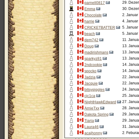
29. Dezem
parnell0817
30. Dezem
Emma
2. Januar
Chocolate
4. Januar
harrie
5. Januar
CRICKETBATTER
5. Januar
beach
11. Janua
dem742
13. Janua
Doug
13. Janua
madirishmans
13. Janua
sparkyz81
14. Janua
2ndcookie
14. Janua
spocko
22. Janua
Jadzia
22. Janua
Jacquie
24. Janua
bitsygiggles
25. Janua
cjc1ca
27. Janua
NightHawkEdward
28. Janua
ArnieTxx
29. Janua
Dakota Spring
29. Janua
Tiaria
31. Janua
Laura46
2. Febura
acajhonny