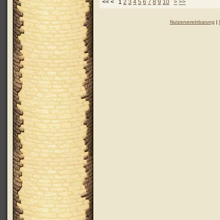
<< < 1
2
3
4
5
6
7
8
9
10
>
>>
Nutzervereinbarung
|