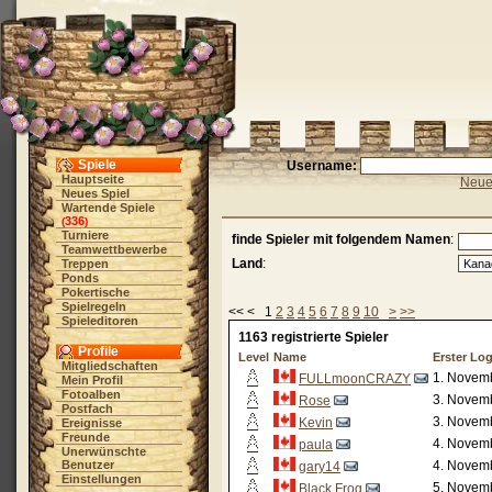
Spiele
Username:
Hauptseite
Neue 
Neues Spiel
Wartende Spiele
336
(
)
Turniere
finde Spieler mit folgendem Namen
:
Teamwettbewerbe
Land
:
Treppen
Ponds
Pokertische
Spielregeln
<< < 1
2
3
4
5
6
7
8
9
10
>
>>
Spieleditoren
1163 registrierte Spieler
Profile
Level
Name
Erster Lo
Mitgliedschaften
1. Novemb
FULLmoonCRAZY
Mein Profil
Fotoalben
3. Novemb
Rose
Postfach
3. Novemb
Kevin
Ereignisse
Freunde
4. Novemb
paula
Unerwünschte
Benutzer
4. Novemb
gary14
Einstellungen
5. Novemb
Black Frog