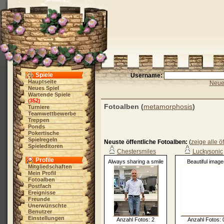
Spiele
Username:
Hauptseite
Neue 
Neues Spiel
Wartende Spiele
352
(
)
Fotoalben (
metamorphosis
)
Turniere
Teamwettbewerbe
Treppen
Ponds
Pokertische
Spielregeln
Neuste öffentliche Fotoalben:
(
zeige alle ö
Spieleditoren
Chestersmiles
Luckysonic
Profile
Always sharing a smile
Beautiful image
Mitgliedschaften
Mein Profil
Fotoalben
Postfach
Ereignisse
Freunde
Unerwünschte
Benutzer
Einstellungen
Anzahl Fotos: 2
Anzahl Fotos: 