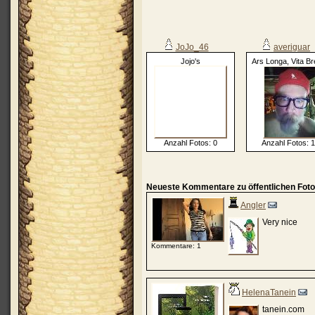
JoJo_46
averiguar
Jojo's
Ars Longa, Vita Br
Anzahl Fotos: 0
Anzahl Fotos: 
Neueste Kommentare zu öffentlichen Foto
Angler
Very nice
Kommentare: 1
HelenaTanein
tanein.com