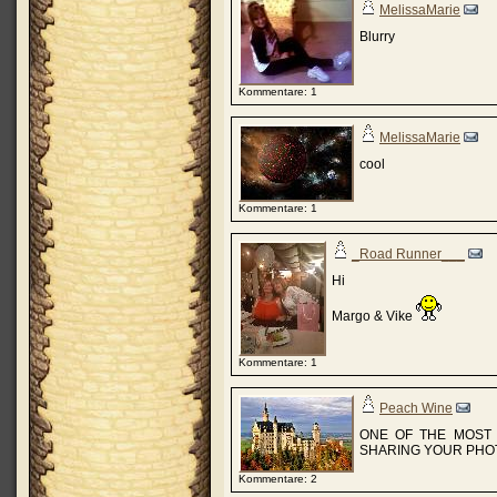
MelissaMarie
Blurry
Kommentare: 1
MelissaMarie
cool
Kommentare: 1
_Road Runner___
Hi
Margo & Vike
Kommentare: 1
Peach Wine
ONE OF THE MOST 
SHARING YOUR PHOT
Kommentare: 2