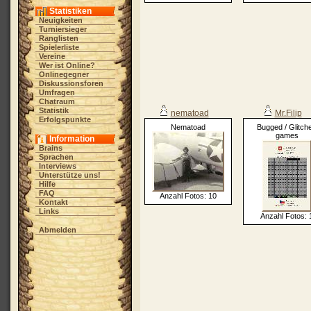
Statistiken
Neuigkeiten
Turniersieger
Ranglisten
Spielerliste
Vereine
Wer ist Online?
Onlinegegner
Diskussionsforen
Umfragen
Chatraum
Statistik
nematoad
Mr.Filip
Erfolgspunkte
Nematoad
Bugged / Glitch
games
Information
Brains
Sprachen
Interviews
Unterstütze uns!
Hilfe
FAQ
Anzahl Fotos: 10
Kontakt
Links
Anzahl Fotos: 
Abmelden