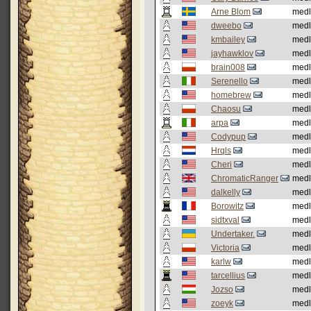
Arne Blom
med
dweebo
med
kmbailey
med
jayhawklov
med
brain008
med
Serenello
med
homebrew
med
Chaosu
med
arpa
med
Codypup
med
Hrqls
med
Cheri
med
ChromaticRanger
med
dalkelly
med
Borowitz
med
sidtxval
med
Undertaker.
med
Viсtoria
med
karlw
med
tarcellius
med
Jozso
med
zoeyk
med