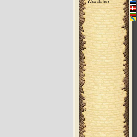
(
Visa alla tips
)