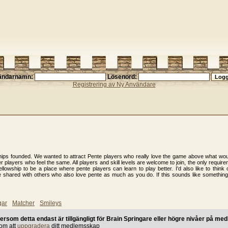
ändarnamn:
Lösenord:
Registrering av Ny Användare
owships founded. We wanted to attract Pente players who really love the game above what wo
er players who feel the same. All players and skill levels are welcome to join, the only requi
fellowship to be a place where pente players can learn to play better. I'd also like to thi
ared with others who also love pente as much as you do. If this sounds like something y
gar
Matcher
Smileys
ersom detta endast är tillgängligt för Brain Springare eller högre nivåer på me
nom att
uppgradera
ditt medlemsskap