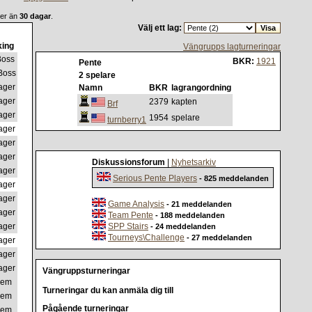
mer än
30 dagar
.
Välj ett lag:
ing
Vängrupps lagturneringar
Boss
BKR:
1921
Pente
Boss
2 spelare
ager
Namn
BKR
lagrangordning
ager
2379
kapten
Brf
ager
1954
spelare
turnberry1
ager
ager
ager
Diskussionsforum
|
Nyhetsarkiv
ager
Serious Pente Players
- 825 meddelanden
ager
ager
Game Analysis
- 21 meddelanden
ager
Team Pente
- 188 meddelanden
ager
SPP Stairs
- 24 meddelanden
Tourneys\Challenge
- 27 meddelanden
ager
ager
ager
Vängruppsturneringar
lem
Turneringar du kan anmäla dig till
lem
Pågående turneringar
lem