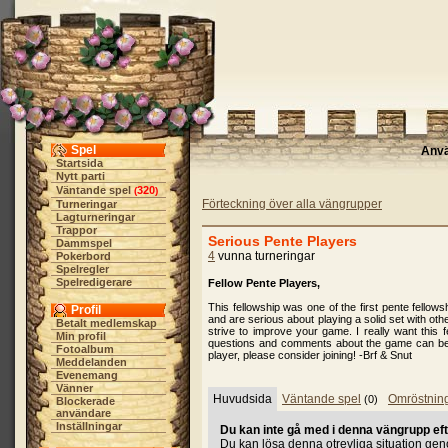
Spel
Anv
Startsida
Nytt parti
Väntande spel
320
(
)
Förteckning över alla vängrupper
Turneringar
Lagturneringar
Trappor
Serious Pente Players
Dammspel
4
vunna turneringar
Pokerbord
Spelregler
Spelredigerare
Fellow Pente Players,
This fellowship was one of the first pente fell
Profil
and are serious about playing a solid set with oth
Betalt medlemskap
strive to improve your game. I really want this 
Min profil
questions and comments about the game can be sh
Fotoalbum
player, please consider joining! -Brf & Snut
Meddelanden
Evenemang
Vänner
Huvudsida
Väntande spel
Omröstnin
(0)
Blockerade
användare
Inställningar
Du kan inte gå med i denna vängrupp eft
Du kan lösa denna otrevliga situation ge