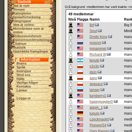
Statistik
Vad är nytt
Grå bakgrund -medlemmen har varit inaktiv i 
Vinnare
Ratinglistor
49 medlemmar
Spelarförteckning
Nivå
Flagga
Namn
Rank
Vängrupper
Vem är online
Brf
Big 
Motståndare som är
Snut
Mini
online
Diskussionsforum
Dmitri King
man
Opinionsundersökningar
nosovs
man
Chatrum
Statistik
mmammel
man
Uppnådda framgångar
Richard III
man
Information
tenuki
man
Brains
s3v3n
man
Språk
Intervjuer
dein
man
Stöd oss
aaru
man
Hjälp
Vanliga frågor
spavacz
man
Kontakta
lanser
man
Länkar
turnberry1
man
Logga ut
happyjuggler0
man
aleph_1
man
lupulo
man
czeckmaght
med
Pioneer54
med
Gary Barnes
med