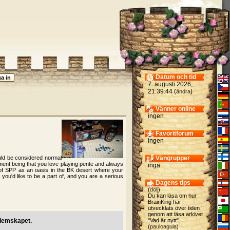
Datum och tid
7. augusti 2026,
21:39:44 (
)
ändra
Vänner online
ingen
Favoritforum
ingen
uld be considered normal
Vängrupper
rement being that you love playing pente and always
inga
nk of SPP as an oasis in the BK desert where your
ou'd like to be a part of, and you are a serious
Dagens tips
(
dölj
)
Du kan läsa om hur
BrainKing har
utvecklats över tiden
genom att läsa arkivet
dlemskapet.
"Vad är nytt".
(
pauloaguia
)