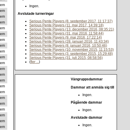
lem
Ingen.
lem
Avslutade turneringar
lem
Serious Pente Players (8. september 2017, 11:17:37)
lem
Serious Pente Players (11. maj 2017, 14:39:18)
lem
Serious Pente Players (13. december 2016, 08:35:21)
Serious Pente Players (31. maj 2016, 11:58:44)
lem
Serious Pente Players (9. maj 2016, 17:22:14)
lem
Serious Pente Players (28. januari 2016, 11:43:34)
lem
Serious Pente Players (8. januari 2016, 10:50:46)
Serious Pente Players (10. november 2015, 11:15:53)
lem
Serious Pente Players (3. september 2015, 15:29:48)
lem
Serious Pente Players (31. juli 2015, 08:58:56)
(
fler ...
)
lem
lem
lem
Vängruppsdammar
lem
lem
Dammar att anmäla sig till
lem
Ingen.
lem
Pågående dammar
lem
lem
Ingen.
lem
Avslutade dammar
lem
Ingen.
lem