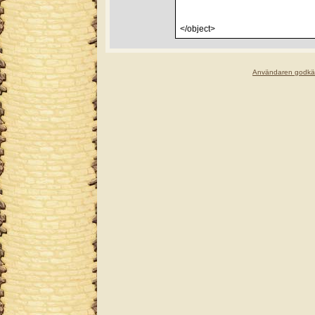
</object>
Användaren godkä