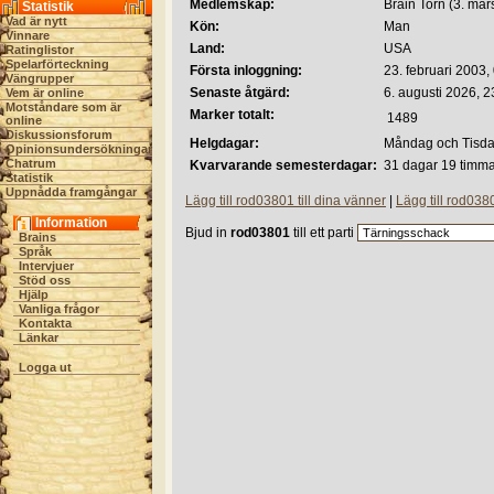
Medlemskap:
Brain Torn (3. mar
Statistik
Vad är nytt
Kön:
Man
Vinnare
Land:
USA
Ratinglistor
Spelarförteckning
Första inloggning:
23. februari 2003,
Vängrupper
Senaste åtgärd:
6. augusti 2026, 2
Vem är online
Motståndare som är
Marker totalt:
1489
online
Diskussionsforum
Helgdagar:
Måndag och Tisd
Opinionsundersökningar
Chatrum
Kvarvarande semesterdagar:
31 dagar 19 timma
Statistik
Uppnådda framgångar
Lägg till rod03801 till dina vänner
|
Lägg till rod038
Information
Bjud in
rod03801
till ett parti
Brains
Språk
Intervjuer
Stöd oss
Hjälp
Vanliga frågor
Kontakta
Länkar
Logga ut