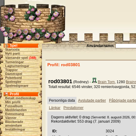
Spel
Användarnamn:
Startsida
Nytt parti
Väntande spel
348
(
)
Turneringar
Profil: rod03801
Lagturneringar
Trappor
Dammspel
Pokerbord
rod03801
Spelregler
(Rodney) -
Brain Torn
, 1280
Brain
Spelredigerare
Totalt resultat: 6546 vinster, 320 remier/oavgjorda, 52
Profil
Betalt medlemskap
Personliga data
Avslutade partier
Påbörjade parti
Min profil
Fotoalbum
Länkar
Prestationer
Meddelanden
Evenemang
Dagens aktivitet: 0 drag
(Servertid: 8. augusti 2026, 00
Vänner
Rekordaktivitet: 553 drag (7. januari 2009)
Blockerade
användare
Inställningar
ID:
3024