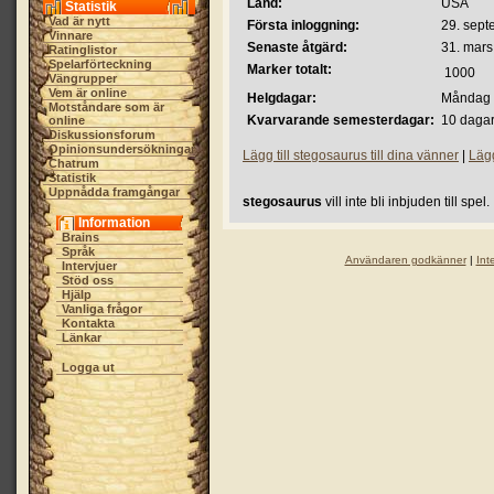
Land:
USA
Statistik
Vad är nytt
Första inloggning:
29. sept
Vinnare
Senaste åtgärd:
31. mars
Ratinglistor
Spelarförteckning
Marker totalt:
1000
Vängrupper
Vem är online
Helgdagar:
Måndag 
Motståndare som är
Kvarvarande semesterdagar:
10 dagar
online
Diskussionsforum
Opinionsundersökningar
Lägg till stegosaurus till dina vänner
|
Lägg
Chatrum
Statistik
Uppnådda framgångar
stegosaurus
vill inte bli inbjuden till spel.
Information
Brains
Språk
Användaren godkänner
|
Int
Intervjuer
Stöd oss
Hjälp
Vanliga frågor
Kontakta
Länkar
Logga ut