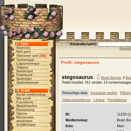
Spel
Användarnamn:
Startsida
Regist
Nytt parti
Väntande spel
342
(
)
Turneringar
Profil: stegosaurus
Lagturneringar
Trappor
Dammspel
Pokerbord
stegosaurus
-
Brain Bonde
, 0
Bra
Spelregler
Totalt resultat: 761 vinster, 14 remier/oavgjo
Spelredigerare
Profil
Personliga data
Avslutade partier
Påbörj
Betalt medlemskap
Min profil
Diskussionsforum
Länkar
Prestationer
Fotoalbum
Meddelanden
Evenemang
Vänner
ID:
11150 (
V
Blockerade
Medlemskap:
Brain B
användare
Inställningar
Kön:
Man