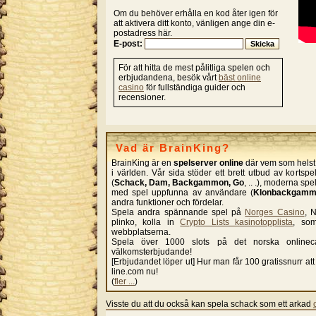
Om du behöver erhålla en kod åter igen för
att aktivera ditt konto, vänligen ange din e-
postadress här.
E-post:
För att hitta de mest pålitliga spelen och
erbjudandena, besök vårt
bäst online
casino
för fullständiga guider och
recensioner.
Vad är BrainKing?
BrainKing är en
spelserver online
där vem som helst
i världen. Vår sida stöder ett brett utbud av kortspel
(
Schack, Dam, Backgammon, Go
, .. .), moderna spe
med spel uppfunna av användare (
Klonbackgammo
andra funktioner och fördelar.
Spela andra spännande spel på
Norges Casino
, 
plinko, kolla in
Crypto Lists kasinotopplista
, som
webbplatserna.
Spela över 1000 slots på det norska online
välkomsterbjudande!
[Erbjudandet löper ut] Hur man får 100 gratissnurr at
line.com nu!
(
fler ...
)
Visste du att du också kan spela schack som ett arkad