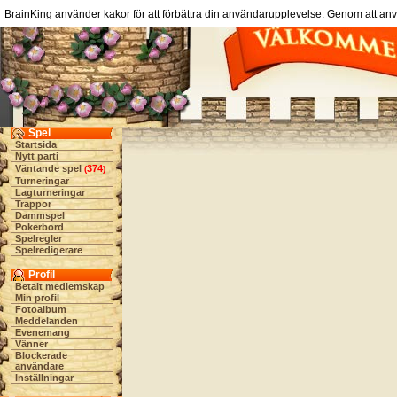
BrainKing använder kakor för att förbättra din användarupplevelse. Genom att a
Spel
Startsida
Nytt parti
Väntande spel
374
(
)
Turneringar
Lagturneringar
Trappor
Dammspel
Pokerbord
Spelregler
Spelredigerare
Profil
Betalt medlemskap
Min profil
Fotoalbum
Meddelanden
Evenemang
Vänner
Blockerade
användare
Inställningar