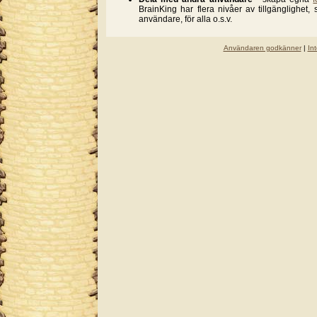
BrainKing har flera nivåer av tillgänglighet, 
användare, för alla o.s.v.
Användaren godkänner
|
Int