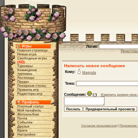
Игры
Логин:
Главная страница
Регистра
Новая игра
Свободные игры
332
(
)
Написать новое сообщение
Турниры
Командные
Кому:
Magrata
турниры
Лестницы
Пруды
Тема:
Покерные столы
Правила игр
Редакторы игр
Сообщение:
(
?
)
Изменить размер окна
Профиль
Платный статус
Мой профиль
Фотоальбом
Почта
События
Согласие пользователя
|
Положение 
Друзья
Враги
Настройки