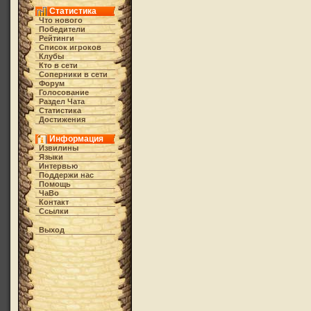
Статистика
Что нового
Победители
Рейтинги
Список игроков
Клубы
Кто в cети
Соперники в сети
Форум
Голосование
Раздел Чата
Статистика
Достижения
Информация
Извилины
Языки
Интервью
Поддержи нас
Помощь
ЧаВо
Контакт
Ссылки
Выход