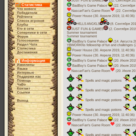
JUST FUN & GAMES
(22. Сентября 201
Статистика
BadBoy's Game Palace
(22. Сентября 
Что нового
NascarFan's Game Room
(22. Сентября
Победители
Power House (30. Апреля 2019, 11:40:36)
Рейтинги
Список игроков
H€LLS ANG€LS
(8. Сентября 201
Клубы
Кто в cети
JUST FUN & GAMES
(2. Сентября 2019
Соперники в сети
Summer tournament
Summer tournament
Форум
Голосование
BadBoy's Game Palace
(14. Августа 2
Раздел Чата
YBWORKNs fellowship of fun and challenges (
Статистика
Power House (30. Апреля 2019, 11:40:36)
Достижения
Power House (30. Апреля 2019, 11:40:36)
Информация
BadBoy's Game Palace
(20. Июля 2019
Извилины
BadBoy's Game Palace
(20. Июля 2019
Языки
NascarFan's Game Room
(20. Июля 201
Интервью
Поддержи нас
Помощь
Spells and magic potions
ЧаВо
Контакт
Spells and magic potions
Ссылки
Spells and magic potions
Выход
Spells and magic potions
Power House (30. Апреля 2019, 11:40:36)
BadBoy's Game Palace
(22. Июня 2019
NascarFan's Game Room
(22. Июня 201
Spells and magic potions