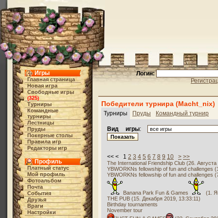
Игры
Логин:
Главная страница
Регистра
Новая игра
Свободные игры
325
(
)
Победители турнира (Macht_nix)
Турниры
Командные
Турниры
Пруды
Командный турнир
турниры
Лестницы
Вид игры
:
Пруды
Покерные столы
Правила игр
Редакторы игр
<< < 1
2
3
4
5
6
7
8
9
10
>
>>
Профиль
The International Friendship Club (26. Августа
Платный статус
YBWORKNs fellowship of fun and challenges (1
Мой профиль
YBWORKNs fellowship of fun and challenges (
Фотоальбом
Почта
Banana Park Fun & Games
(1. Я
События
THE PUB (15. Декабря 2019, 13:33:11)
Друзья
Birthday tournaments
Враги
November tour
Настройки