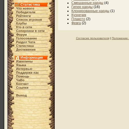
Смешанные нарды
(4)
Статистика
Гипер нарды
(16)
Что нового
Клонированные нарды
(1)
Победители
Кузнечик
Рейтинги
Плакото
(2)
Список игроков
Февга
(2)
Клубы
Кто в cети
Соперники в сети
Форум
Голосование
Согласие пользователя
|
Положение 
Раздел Чата
Статистика
Достижения
Информация
Извилины
Языки
Интервью
Поддержи нас
Помощь
ЧаВо
Контакт
Ссылки
Выход