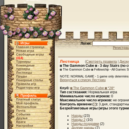
Игры
Логин:
Главная страница
Регистра
Новая игра
Свободные игры
314
(
)
Лестница
(
Смотреть правила
|
Диску
Турниры
Командные
◙ The Gammon Cube ◙ - 3 day Stairs (no c
турниры
◙ The Gammon Cube ◙ Fellowship - All Games St
Лестницы
Пруды
NOTE: NORMAL GAME - 1 game only determins 
Вернуться к списку Лестниц
Покерные столы
Правила игр
Редакторы игр
Клуб:
◙ The Gammon Cube ◙ *28*
Тип состязания:
Нормальная игра
Профиль
Минимальное число игроков:
0
Платный статус
Максимальное число игроков:
не огран
Мой профиль
Контроль времени (
?
):
3 дня, стандартны
Фотоальбом
Безрейтинговые игры (игры этого турни
Почта
События
Нарды
(23)
Друзья
Нарды 2
(10)
Враги
Нарды-поддавки
(2)
Настройки
Долгие нарды
(7)