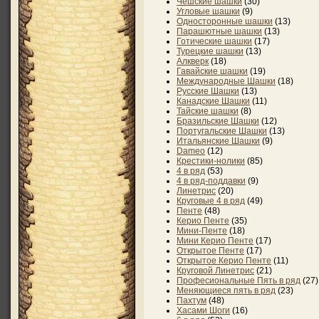
Чешские шашки
(30)
Угловые шашки
(9)
Односторонные шашки
(13)
Парашютные шашки
(13)
Готические шашки
(17)
Турецкие шашки
(13)
Алкверк
(18)
Гавайские шашки
(19)
Международные Шашки
(18)
Русские Шашки
(13)
Канадские Шашки
(11)
Тайские шашки
(8)
Бразильские Шашки
(12)
Португальские Шашки
(13)
Итальянские Шашки
(9)
Dameo
(12)
Крестики-нолики
(85)
4 в ряд
(53)
4 в ряд-поддавки
(9)
Линетрис
(20)
Круговые 4 в ряд
(49)
Пенте
(48)
Керио Пенте
(35)
Мини-Пенте
(18)
Мини Керио Пенте
(17)
Открытое Пенте
(17)
Открытое Керио Пенте
(11)
Круговой Линетрис
(21)
Професиональные Пять в ряд
(27)
Меняющиеся пять в ряд
(23)
Пахтум
(48)
Хасами Шоги
(16)