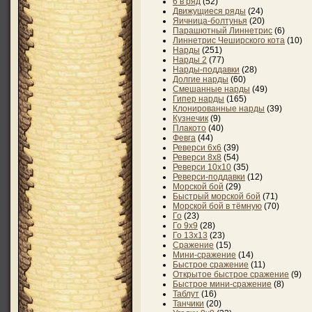
6 в ряд
(52)
Движущиеся ряды
(24)
Яичница-болтунья
(20)
Парашютный Линнетрис
(6)
Линнетрис Чеширского кота
(10)
Нарды
(251)
Нарды 2
(77)
Нарды-поддавки
(28)
Долгие нарды
(60)
Смешанные нарды
(49)
Гипер нарды
(165)
Клонированные нарды
(39)
Кузнечик
(9)
Плакото
(40)
Февга
(44)
Реверси 6x6
(39)
Реверси 8x8
(54)
Реверси 10x10
(35)
Реверси-поддавки
(12)
Морской бой
(29)
Быстрый морской бой
(71)
Морской бой в тёмную
(70)
Го
(23)
Го 9х9
(28)
Го 13х13
(23)
Сражение
(15)
Мини-сражение
(14)
Быстрое сражение
(11)
Открытое быстрое сражение
(9)
Быстрое мини-сражение
(8)
Таблут
(16)
Танчики
(20)