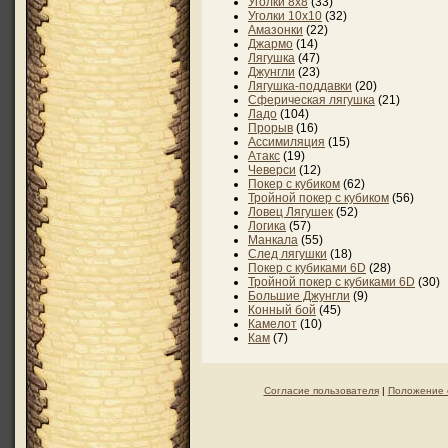
Уголки 8х8
(33)
Уголки 10х10
(32)
Амазонки
(22)
Джармо
(14)
Лягушка
(47)
Джунгли
(23)
Лягушка-поддавки
(20)
Сферическая лягушка
(21)
Ладо
(104)
Прорыв
(16)
Ассимиляция
(15)
Атакс
(19)
Чеверси
(12)
Покер с кубиком
(62)
Тройной покер с кубиком
(56)
Ловец Лягушек
(52)
Логика
(57)
Манкала
(55)
След лягушки
(18)
Покер с кубиками 6D
(28)
Тройной покер с кубиками 6D
(30)
Большие Джунгли
(9)
Конный бой
(45)
Камелот
(10)
Кам
(7)
Согласие пользователя
|
Положение 