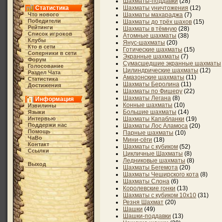
Шахматы-поддавки
(28)
Статистика
Шахматы уничтожения
(12)
Что нового
Шахматы махараджа
(7)
Победители
Шахматы до трёх шахов
(15)
Рейтинги
Шахматы в тёмную
(28)
Список игроков
Атомные шахматы
(38)
Клубы
Янус-шахматы
(20)
Кто в cети
Готические шахматы
(15)
Соперники в сети
Экранные шахматы
(7)
Форум
Сумасшедшие экранные шахматы
Голосование
Цилиндрические шахматы
(12)
Раздел Чата
Амазонские шахматы
(11)
Статистика
Шахматы Беролина
(11)
Достижения
Шахматы по Фишеру
(22)
Шахматы Легана
(8)
Информация
Конные шахматы
(10)
Извилины
Большие шахматы
(14)
Языки
Интервью
Шахматы Капабланки
(19)
Поддержи нас
Шахматы Лос Аламоса
(20)
Помощь
Парные шахматы
(10)
ЧаВо
Мини-сёги
(18)
Контакт
Шахматы с кубиком
(52)
Ссылки
Цикличные Шахматы
(8)
Ледниковые шахматы
(8)
Выход
Шахматы Бегемота
(20)
Шахматы Чеширского кота
(8)
Шахматы Слона
(6)
Королевские гонки
(13)
Шахматы с кубиком 10х10
(31)
Резня Шахмат
(20)
Шашки
(49)
Шашки-поддавки
(13)