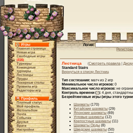
Игры
Логин:
Главная страница
Регистра
Новая игра
Свободные игры
316
(
)
Лестница
(
Смотреть правила
|
Диску
Турниры
Командные
Standard Stairs
турниры
Вернуться к списку Лестниц
Лестницы
Пруды
Тип состязания:
матч из 2 игр
Покерные столы
Минимальное число игроков:
0
Правила игр
Максимальное число игроков:
не огран
Редакторы игр
Контроль времени (
?
):
4 дня, стандартны
Безрейтинговые игры (игры этого турни
Профиль
Платный статус
Шахматы
(170)
Мой профиль
Китайские шахматы
(29)
Фотоальбом
Японские шахматы
(69)
Почта
Угловые шахматы
(12)
События
Крепостные шахматы
(11)
Друзья
Шахматы Орды
(8)
Враги
Шведские шахматы
(50)
Настройки