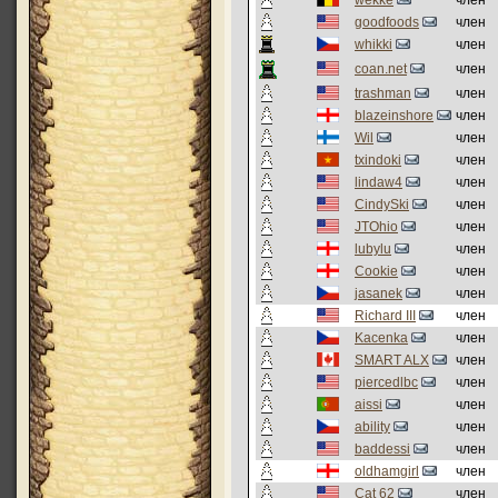
wekke
член
goodfoods
член
whikki
член
coan.net
член
trashman
член
blazeinshore
член
Wil
член
txindoki
член
lindaw4
член
CindySki
член
JTOhio
член
lubylu
член
Cookie
член
jasanek
член
Richard III
член
Kacenka
член
SMART ALX
член
piercedlbc
член
aissi
член
ability
член
baddessi
член
oldhamgirl
член
Cat 62
член