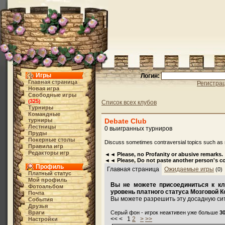
Игры
Логин:
Главная страница
Регистра
Новая игра
Свободные игры
325
(
)
Список всех клубов
Турниры
Командные
турниры
Debate Club
Лестницы
0 выигранных турниров
Пруды
Покерные столы
Discuss sometimes contraversial topics such as re
Правила игр
Редакторы игр
◄◄ Please, no Profanity or abusive remarks
◄◄ Please, Do not paste another person's c
Профиль
Главная страница
Ожидаемые игры
(0)
Платный статус
Мой профиль
Вы не можете присоединиться к кл
Фотоальбом
уровень платного статуса Мозговой К
Почта
Вы можете разрешить эту досадную си
События
Друзья
Враги
Серый фон - игрок неактивен уже больше
3
<< < 1
2
>
>>
Настройки