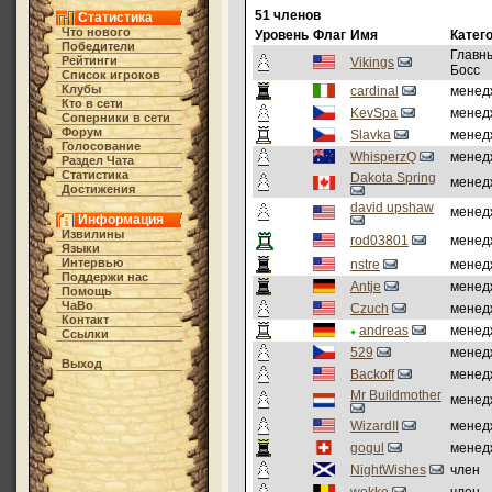
51 членов
Статистика
Что нового
Уровень
Флаг
Имя
Катег
Победители
Главн
Рейтинги
Vikings
Босс
Список игроков
Клубы
cardinal
менед
Кто в cети
KevSpa
менед
Соперники в сети
Форум
Slavka
менед
Голосование
WhisperzQ
менед
Раздел Чата
Статистика
Dakota Spring
менед
Достижения
david upshaw
менед
Информация
Извилины
rod03801
менед
Языки
Интервью
nstre
менед
Поддержи нас
Antje
менед
Помощь
ЧаВо
Czuch
менед
Контакт
andreas
менед
Ссылки
529
менед
Выход
Backoff
менед
Mr Buildmother
менед
WizardII
менед
gogul
менед
NightWishes
член