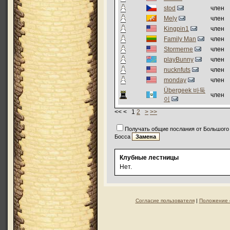
stod
член
Mely
член
Kingpin1
член
Family Man
член
Stormerne
член
playBunny
член
nucknfuts
член
monday
член
Übergeek 바둑
член
이
<< < 1
2
>
>>
Получать общие послания от Большого
Босса
Клубные лестницы
Нет.
Согласие пользователя
|
Положение 