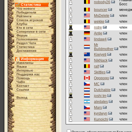
Главны
nobody26
Босс
Статистика
Что нового
bouncer
менед
Победители
MsDelete
член
Рейтинги
Список игроков
wekke
член
Клубы
nstre
член
Кто в cети
Соперники в сети
Antje
член
Форум
lindaw4
член
Голосование
Раздел Чата
Mr
член
Статистика
Buildmother
Достижения
Kiwiyeti
член
Информация
NikNack
член
Извилины
ralf
член
Языки
Интервью
Skittles
член
Поддержи нас
Ogopogo
член
Помощь
ЧаВо
MC
член
Контакт
Ссылки
Dutchable
член
joshi tm
член
Выход
aledates
член
Mars
член
kyrdwyn
член
Kunoichi
член