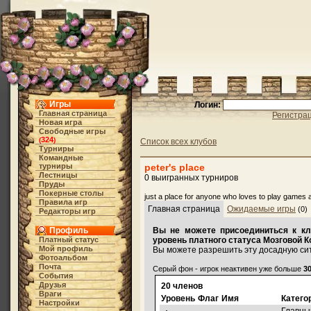
Игры
Логин:
Главная страница
Регистра
Новая игра
Свободные игры
324
(
)
Список всех клубов
Турниры
Командные
турниры
peter's place
Лестницы
0 выигранных турниров
Пруды
Покерные столы
just a place for anyone who loves to play games 
Правила игр
Главная страница
Ожидаемые игры
(0)
Редакторы игр
Профиль
Вы не можете присоединиться к кл
Платный статус
уровень платного статуса Мозговой К
Мой профиль
Вы можете разрешить эту досадную си
Фотоальбом
Почта
Серый фон - игрок неактивен уже больше
3
События
Друзья
20 членов
Враги
Уровень
Флаг
Имя
Катего
Настройки