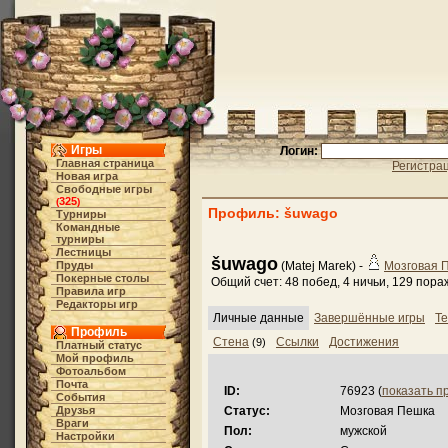
Игры
Логин:
Главная страница
Регистра
Новая игра
Свободные игры
325
(
)
Профиль: šuwago
Турниры
Командные
турниры
Лестницы
šuwago
Пруды
(Matej Marek) -
Мозговая 
Покерные столы
Общий счет: 48 побед, 4 ничьи, 129 пор
Правила игр
Редакторы игр
Личные данные
Завершённые игры
Те
Профиль
Стена
Ссылки
Достижения
(9)
Платный статус
Мой профиль
Фотоальбом
Почта
ID:
76923 (
показать п
События
Друзья
Статус:
Мозговая Пешка
Враги
Пол:
мужской
Настройки