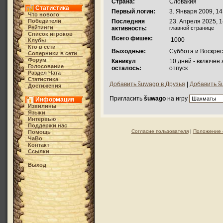
Страна:
Словакия
Статистика
Первый логин:
3. Января 2009, 14
Что нового
Победители
Последняя
23. Апреля 2025, 1
Рейтинги
активность:
главной странице
Список игроков
Всего фишек:
1000
Клубы
Кто в cети
Выходные:
Суббота и Воскре
Соперники в сети
Форум
Каникул
10 дней - включен
Голосование
осталось:
отпуск
Раздел Чата
Статистика
Добавить šuwago в Друзья
|
Добавить š
Достижения
Пригласить
šuwago
на игру
Информация
Извилины
Языки
Интервью
Поддержи нас
Согласие пользователя
|
Положение 
Помощь
ЧаВо
Контакт
Ссылки
Выход