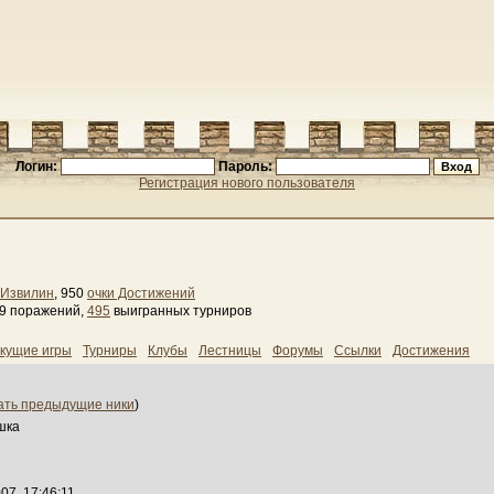
Логин:
Пароль:
Регистрация нового пользователя
Извилин
, 950
очки Достижений
09 поражений,
495
выигранных турниров
кущие игры
Турниры
Клубы
Лестницы
Форумы
Ссылки
Достижения
ать предыдущие ники
)
шка
07, 17:46:11