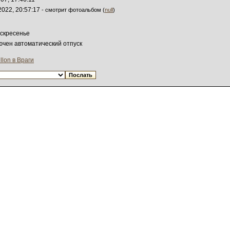
2022, 20:57:17
- смотрит фотоальбом (
null
)
оскресенье
лючен автоматический отпуск
lon в Враги