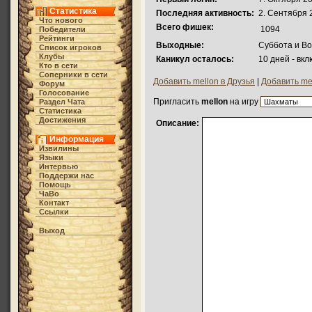
Статистика
Последняя активность:
2. Сентября 
Что нового
Всего фишек:
1094
Победители
Рейтинги
Выходные:
Суббота и В
Список игроков
Клубы
Каникул осталось:
10 дней - вк
Кто в cети
Соперники в сети
Добавить mellon в Друзья
|
Добавить mel
Форум
Голосование
Пригласить
mellon
на игру
Раздел Чата
Статистика
Достижения
Описание:
Информация
Извилины
Языки
Интервью
Поддержи нас
Помощь
ЧаВо
Контакт
Ссылки
Выход