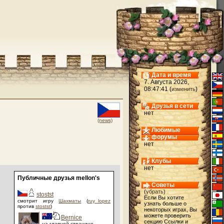
Дата и время
7. Августа 2026,
08:47:41 (
)
изменить
Друзья в сети
нет
(news)
Любимые
форумы
нет
Клубы
нет
Публичные друзья mellon's
Советы
(
убрать
)
stostst
Если Вы хотите
смотрит игру
Шахматы
(
ruy_lopez
узнать больше о
против
stostst
)
некоторых играх, Вы
можете проверить
Bernice
секцию Ссылки и
на главной странице