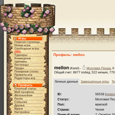
Игры
Главная страница
Новая игра
Свободные игры
331
(
)
Профиль: mellon
Турниры
Командные
турниры
Лестницы
mellon
Пруды
(Karel) -
Мозговая Пешка
, 0
Покерные столы
Общий счет: 8677 побед, 522 ничьих, 77
Правила игр
Редакторы игр
Личные данные
Завершённые игры
Те
Профиль
Платный статус
Мой профиль
ID:
56538 (
показ
Фотоальбом
Почта
Статус:
Мозговая Пе
События
Пол:
мужской
Друзья
Враги
Страна:
Чехия
Настройки
Первый логин:
7. Октября 20