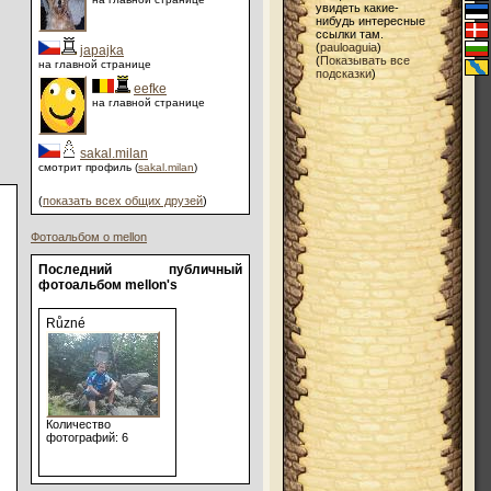
увидеть какие-
нибудь интересные
ссылки там.
(
pauloaguia
)
japajka
(
Показывать все
на главной странице
подсказки
)
eefke
на главной странице
sakal.milan
смотрит профиль (
sakal.milan
)
(
показать всех общих друзей
)
Фотоальбом о mellon
Последний публичный
фотоальбом mellon's
Různé
Количество
фотографий: 6