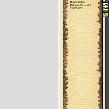
(
pauloaguia
)
(
Показывать все
подсказки
)