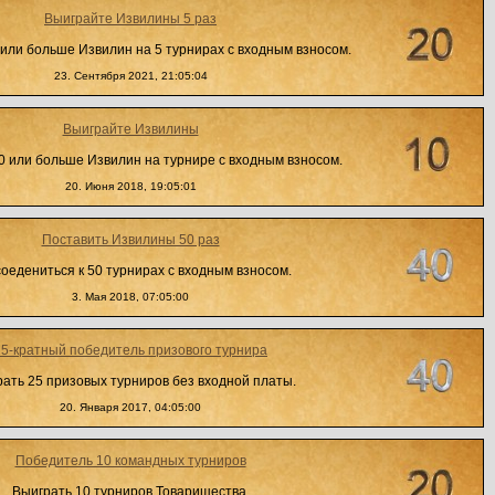
Выиграйте Извилины 5 раз
или больше Извилин на 5 турнирах с входным взносом.
23. Сентября 2021, 21:05:04
Выиграйте Извилины
0 или больше Извилин на турнире с входным взносом.
20. Июня 2018, 19:05:01
Поставить Извилины 50 раз
оедениться к 50 турнирах с входным взносом.
3. Мая 2018, 07:05:00
25-кратный победитель призового турнира
ать 25 призовых турниров без входной платы.
20. Января 2017, 04:05:00
Победитель 10 командных турниров
Выиграть 10 турниров Товарищества.