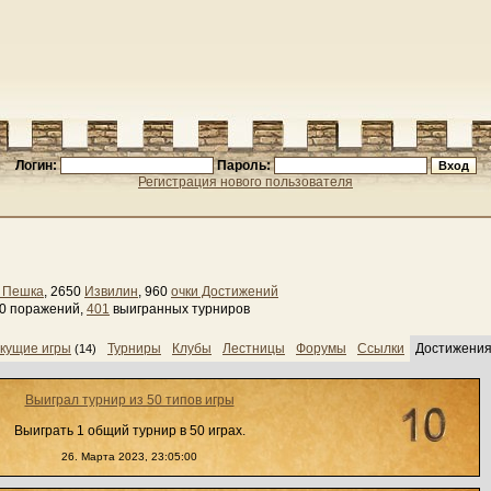
Логин:
Пароль:
Регистрация нового пользователя
 Пешка
, 2650
Извилин
, 960
очки Достижений
60 поражений,
401
выигранных турниров
кущие игры
Турниры
Клубы
Лестницы
Форумы
Ссылки
Достижени
(14)
Выиграл турнир из 50 типов игры
Выиграть 1 общий турнир в 50 играх.
26. Марта 2023, 23:05:00