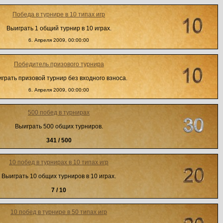
Победа в турнире в 10 типах игр
Выиграть 1 общий турнир в 10 играх.
6. Апреля 2009, 00:00:00
Победитель призового турнира
грать призовой турнир без входного взноса.
6. Апреля 2009, 00:00:00
500 побед в турнирах
Выиграть 500 общих турниров.
341 / 500
10 побед в турнирах в 10 типах игр
Выиграть 10 общих турниров в 10 играх.
7 / 10
10 побед в турнире в 50 типах игр