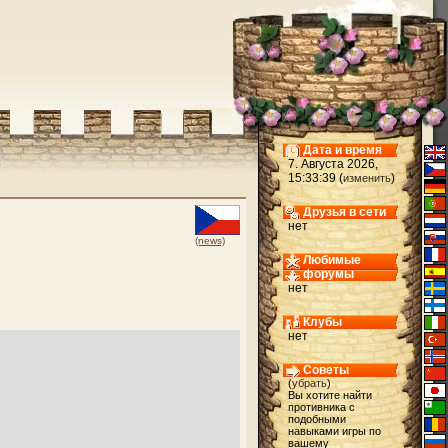
Дата и время
7. Августа 2026,
15:33:39 (
)
изменить
Друзья в сети
нет
(news)
Любимые
форумы
нет
Клубы
нет
Советы
(
убрать
)
Вы хотите найти
противника с
подобными
навыками игры по
вашему