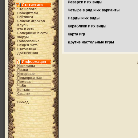
Реверси и их виды
Статистика
Что нового
Четыре в ряд и их варианты
Победители
Рейтинги
Нарды и их виды
Список игроков
Клубы
Кораблики и их виды
Кто в cети
Соперники в сети
Карта игр
Форум
Голосование
Другие настольные игры
Раздел Чата
Статистика
Достижения
Информация
Извилины
Языки
Интервью
Поддержи нас
Помощь
ЧаВо
Контакт
Ссылки
Выход