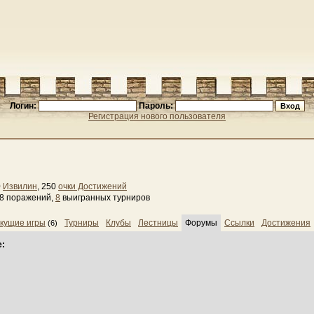
Логин:
Пароль:
Регистрация нового пользователя
0
Извилин
, 250
очки Достижений
18 поражений,
8
выигранных турниров
кущие игры
Турниры
Клубы
Лестницы
Форумы
Ссылки
Достижения
(6)
е: