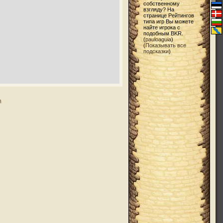
собственному
взгляду? На
странице Рейтингов
типа игр Вы можете
найте игрока с
подобным BKR.
(
pauloaguia
)
(
Показывать все
подсказки
)
а