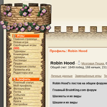
Игры
Главная страница
Новая игра
Свободные игры
322
(
)
Профиль: Robin Hood
Турниры
Командные
турниры
Лестницы
Robin Hood
Пруды
-
Мозговая Пешка
, 
Покерные столы
Общий счет: 1649 побед, 168 ничьих, 15
Правила игр
Редакторы игр
Личные данные
Завершённые игры
Те
Профиль
Платный статус
Robin Hood's постов на общем форум
Мой профиль
Фотоальбом
Главный BrainKing.com форум
Почта
События
Шахматы и их виды
Друзья
Враги
Шашки и их виды
Настройки