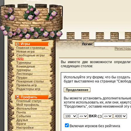
Игры
Логин:
Главная страница
Регистра
Новая игра
Свободные игры
321
(
)
Вы имеете две возможности определи
Турниры
следующих столов:
Командные
турниры
Лестницы
Используйте эту форму, что бы создать
Пруды
будет выставлено на странице "Свободн
Покерные столы
Правила игр
Редакторы игр
Профиль
Вы можете установить дополнительные 
Платный статус
хотите использовать их, или они, кажу
Мой профиль
"Продолжить", оставив неизменной эту 
Фотоальбом
Почта
BKR
События
(
?
)
Друзья
Враги
Включая игроков без рейтинга
Настройки