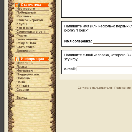
Статистика
Что нового
Победители
Рейтинги
Список игроков
Клубы
Напишите имя (или несколько первых бук
Кто в cети
кнопку "Поиск"
Соперники в сети
Форум
Голосование
Имя соперника:
Раздел Чата
Статистика
Достижения
Напишите e-mail человека, которого Вы 
Информация
эту игру.
Извилины
Языки
e-mail:
Интервью
Поддержи нас
Помощь
ЧаВо
Контакт
Согласие пользователя
|
Положение 
Ссылки
Выход